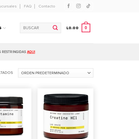
ucursales
FAQ
Contacto
Buscar
0
S
L
0.00
por:
S RESTRINGIDAS
AQUI
LTADOS