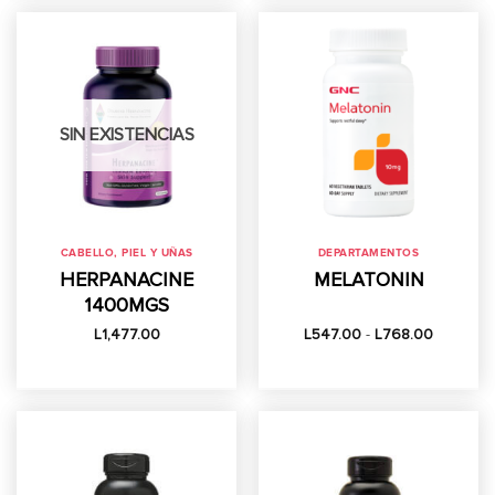
SIN EXISTENCIAS
CABELLO, PIEL Y UÑAS
DEPARTAMENTOS
HERPANACINE
MELATONIN
1400MGS
Rango
L
1,477.00
L
547.00
-
L
768.00
de
precios:
desde
L547.00
hasta
L768.00