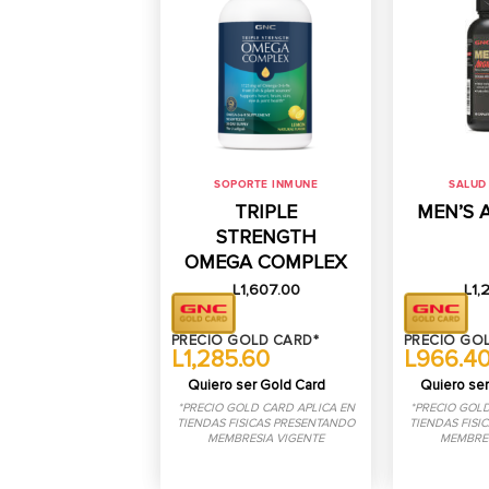
SOPORTE INMUNE
SALUD
TRIPLE
MEN’S 
STRENGTH
OMEGA COMPLEX
L
1,607.00
L
1,
PRECIO GOLD CARD*
PRECIO GO
L1,285.60
L966.4
Quiero ser Gold Card
Quiero ser
*PRECIO GOLD CARD APLICA EN
*PRECIO GOLD
TIENDAS FISICAS PRESENTANDO
TIENDAS FISI
MEMBRESIA VIGENTE
MEMBRES