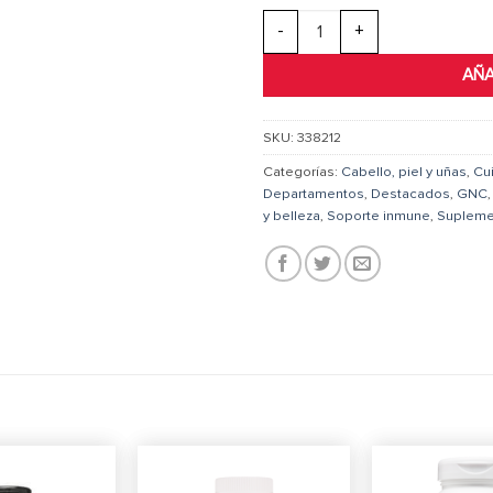
GNC Men’s Ultra NourishHair™ c
AÑA
SKU:
338212
Categorías:
Cabello, piel y uñas
,
Cu
Departamentos
,
Destacados
,
GNC
y belleza
,
Soporte inmune
,
Supleme