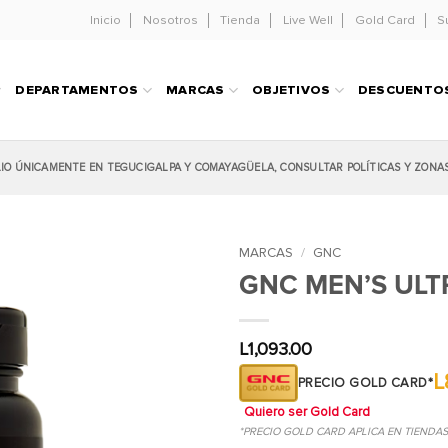
Inicio
Nosotros
Tienda
Live Well
Gold Card
S
DEPARTAMENTOS
MARCAS
OBJETIVOS
DESCUENTO
LIO ÚNICAMENTE EN TEGUCIGALPA Y COMAYAGÜELA, CONSULTAR POLÍTICAS Y ZONA
MARCAS
/
GNC
GNC MEN’S ULT
L
1,093.00
L
PRECIO GOLD CARD*
Quiero ser Gold Card
*PRECIO GOLD CARD APLICA EN TIENDA