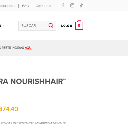
ucursales
FAQ
Contacto
Buscar
0
S
L
0.00
por:
S RESTRINGIDAS
AQUI
RA NOURISHHAIR™
874.40
S FISICAS PRESENTANDO MEMBRESIA VIGENTE