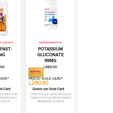
S HUESOS
DEPARTAMENTOS
 FAST-
POTASSIUM
NG
GLUCONATE
99MG
.00
L
363.00
CARD*
PRECIO GOLD CARD*
L290.40
ld Card
Quiero ser Gold Card
RD APLICA EN
*PRECIO GOLD CARD APLICA EN
 PRESENTANDO
TIENDAS FISICAS PRESENTANDO
VIGENTE
MEMBRESIA VIGENTE