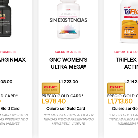
SIN EXISTENCIAS
 HOMBRES
SALUD MUJERES
SOPORTE A LO
ARGINMAX
GNC WOMEN’S
TRIFLEX
ULTRA MEGA®
ACTI
208.00
L
1,223.00
L
2,142
LD CARD*
PRECIO GOLD CARD*
PRECIO GOLD 
0
L978.40
L1,713.60
 Gold Card
Quiero ser Gold Card
Quiero ser Go
 CARD APLICA EN
*PRECIO GOLD CARD APLICA EN
*PRECIO GOLD CA
CAS PRESENTANDO
TIENDAS FISICAS PRESENTANDO
TIENDAS FISICAS
IA VIGENTE
MEMBRESIA VIGENTE
MEMBRESIA 