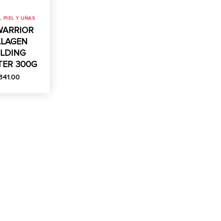
 PIEL Y UÑAS
ARRIOR
LAGEN
ILDING
TER 300G
,341.00