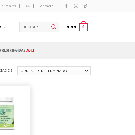
ucursales
FAQ
Contacto
Buscar
0
S
L
0.00
por:
S RESTRINGIDAS
AQUI
LTADOS