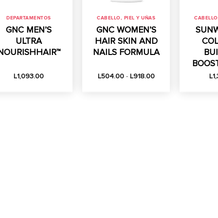
DEPARTAMENTOS
CABELLO, PIEL Y UÑAS
CABELLO,
GNC MEN’S
GNC WOMEN’S
SUNW
ULTRA
HAIR SKIN AND
COL
NOURISHHAIR™
NAILS FORMULA
BU
BOOS
Rango
L
1,093.00
L
504.00
-
L
918.00
L
1
de
precios:
desde
L504.00
hasta
L918.00