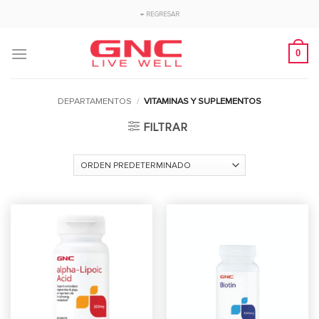
Saltar
← REGRESAR
al
contenido
0
DEPARTAMENTOS
/
VITAMINAS Y SUPLEMENTOS
FILTRAR