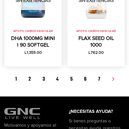
SIN EXISTENCIAS
SIN EXISTENCIAS
APOYO CARDIOVASCULAR
APOYO CARDIOVASCULAR
DHA 1000MG MINI
FLAX SEED OIL
| 90 SOFTGEL
1000
L
1,355.00
L
762.00
1
2
3
4
5
6
7
¿NECESITAS AYUDA?
Si tienes preguntas o
Motivamos y apoyamos el
necesitas ayuda, nuestros