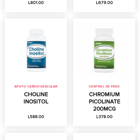
L
801.00
L
679.00
APOYO CARDIOVASCULAR
CONTROL DE PESO
CHOLINE
CHROMIUM
INOSITOL
PICOLINATE
200MCG
L
588.00
L
378.00