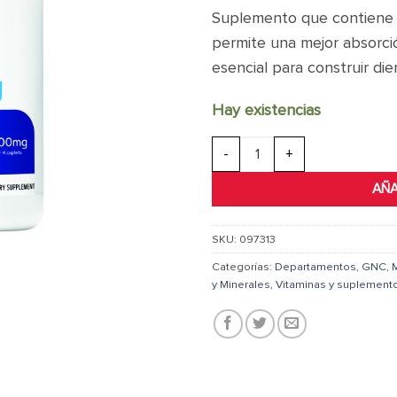
Suplemento que contiene 1
permite una mejor absorción
esencial para construir di
Hay existencias
Calcium Citrate 1000mg cantidad
AÑA
SKU:
097313
Categorías:
Departamentos
,
GNC
,
y Minerales
,
Vitaminas y suplement