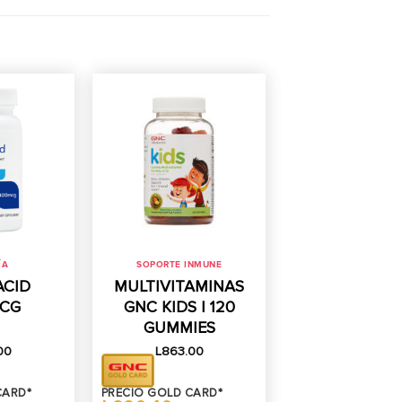
ÍA
SOPORTE INMUNE
ACID
MULTIVITAMINAS
CG
GNC KIDS | 120
GUMMIES
00
L
863.00
CARD*
PRECIO GOLD CARD*