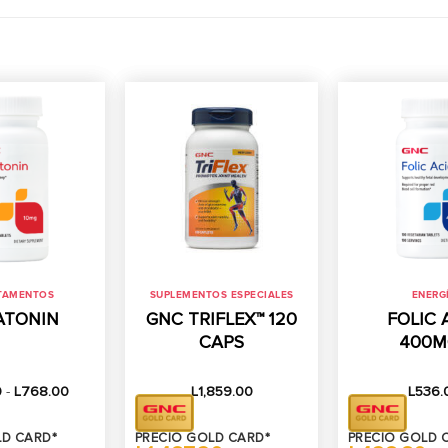
TAMENTOS
SUPLEMENTOS ESPECIALES
ENERG
ATONIN
GNC TRIFLEX™ 120
FOLIC 
CAPS
400M
Rango
0
-
L
768.00
L
1,859.00
L
536.
de
precios:
desde
LD CARD*
PRECIO GOLD CARD*
PRECIO GOLD 
L547.00