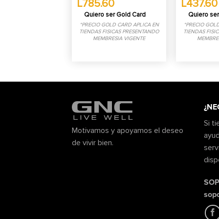
L785.60
L437.60
Quiero ser Gold Card
Quiero ser
*PRECIO GOLD CARD APLICA EN
*PRECIO GOLD
TIENDAS FISICAS PRESENTANDO
TIENDAS FISI
MEMBRESIA VIGENTE
MEMBRES
¿NE
Si t
Motivamos y apoyamos el deseo
ayud
de vivir bien.
serv
disp
SOP
sop