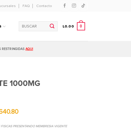
ucursales
FAQ
Contacto
Buscar
0
S
L
0.00
por:
S RESTRINGIDAS
AQUI
TE 1000MG
640.80
S FISICAS PRESENTANDO MEMBRESIA VIGENTE