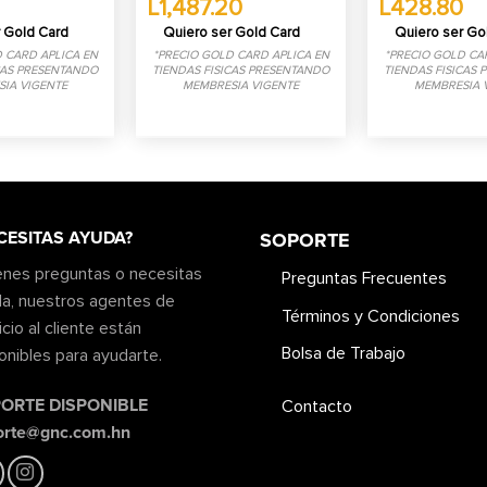
L1,487.20
L428.80
hasta
L768.00
 Gold Card
Quiero ser Gold Card
Quiero ser Go
 CARD APLICA EN
*PRECIO GOLD CARD APLICA EN
*PRECIO GOLD CA
CAS PRESENTANDO
TIENDAS FISICAS PRESENTANDO
TIENDAS FISICAS
IA VIGENTE
MEMBRESIA VIGENTE
MEMBRESIA 
CESITAS AYUDA?
SOPORTE
ienes preguntas o necesitas
Preguntas Frecuentes
a, nuestros agentes de
Términos y Condiciones
icio al cliente están
Bolsa de Trabajo
onibles para ayudarte.
ORTE DISPONIBLE
Contacto
orte@gnc.com.hn