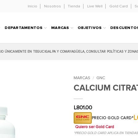
Inicio
Nosotros
Tienda
Live Well
Gold Card
S
DEPARTAMENTOS
MARCAS
OBJETIVOS
DESCUENTO
LIO ÚNICAMENTE EN TEGUCIGALPA Y COMAYAGÜELA, CONSULTAR POLÍTICAS Y ZONA
MARCAS
/
GNC
CALCIUM CITRA
L
801.00
L
PRECIO GOLD CARD*
Quiero ser Gold Card
*PRECIO GOLD CARD APLICA EN TIENDA