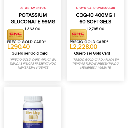
DEPARTAMENTOS
APOYO CARDIOVASCULAR
POTASSIUM
COQ-10 400MG |
GLUCONATE 99MG
60 SOFTGELS
L
363.00
L
2,785.00
PRECIO GOLD CARD*
PRECIO GOLD CARD*
L290.40
L2,228.00
Quiero ser Gold Card
Quiero ser Gold Card
*PRECIO GOLD CARD APLICA EN
*PRECIO GOLD CARD APLICA EN
TIENDAS FISICAS PRESENTANDO
TIENDAS FISICAS PRESENTANDO
MEMBRESIA VIGENTE
MEMBRESIA VIGENTE