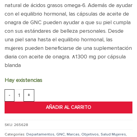
natural de ácidos grasos omega-6. Además de ayudar
con el equilibrio hormonal, las cápsulas de aceite de
onagra de GNC pueden ayudar a que su piel cumpla
con sus estándares de belleza personales. Desde
una piel sana hasta el equilibrio hormonal, las
mujeres pueden beneficiarse de una suplementación
diaria con aceite de onagra. ∧1300 mg por cápsula
blanda
Hay existencias
Women's Evening Primrose Oil 1300mg cantidad
AÑADIR AL CARRITO
SKU:
265628
Categorías:
Departamentos
,
GNC
,
Marcas
,
Objetivos
,
Salud Mujeres
,