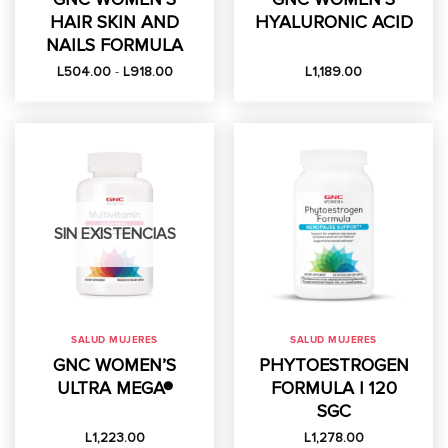
HAIR SKIN AND
HYALURONIC ACID
NAILS FORMULA
Rango
L
504.00
-
L
918.00
L
1,189.00
de
precios:
desde
L504.00
hasta
L918.00
SIN EXISTENCIAS
SALUD MUJERES
SALUD MUJERES
GNC WOMEN’S
PHYTOESTROGEN
ULTRA MEGA®
FORMULA | 120
SGC
L
1,223.00
L
1,278.00