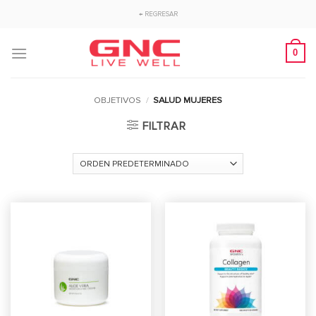
Saltar
← REGRESAR
al
contenido
0
OBJETIVOS
/
SALUD MUJERES
FILTRAR