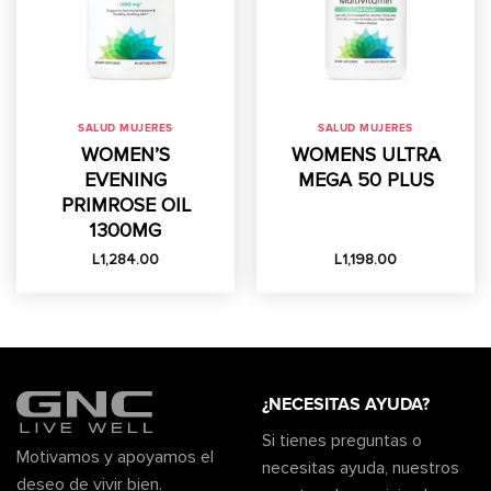
SALUD MUJERES
SALUD MUJERES
WOMEN’S
WOMENS ULTRA
EVENING
MEGA 50 PLUS
PRIMROSE OIL
1300MG
L
1,284.00
L
1,198.00
¿NECESITAS AYUDA?
Si tienes preguntas o
Motivamos y apoyamos el
necesitas ayuda, nuestros
deseo de vivir bien.