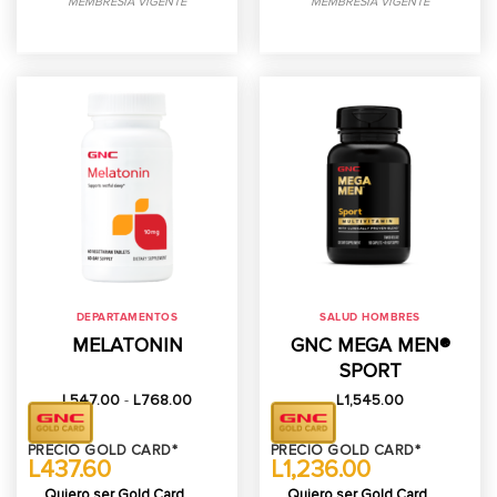
MEMBRESIA VIGENTE
MEMBRESIA VIGENTE
DEPARTAMENTOS
SALUD HOMBRES
MELATONIN
GNC MEGA MEN®
SPORT
Rango
L
547.00
-
L
768.00
L
1,545.00
de
precios:
desde
PRECIO GOLD CARD*
PRECIO GOLD CARD*
L547.00
L437.60
L1,236.00
hasta
L768.00
Quiero ser Gold Card
Quiero ser Gold Card