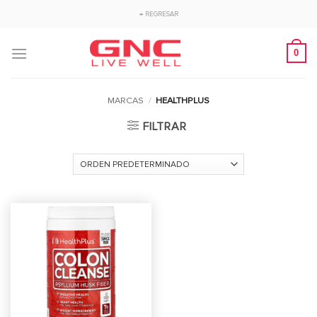
Saltar
← REGRESAR
al
contenido
0
MARCAS
/
HEALTHPLUS
FILTRAR