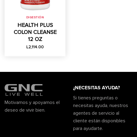
DIGESTIÓN
HEALTH PLUS
COLON CLEANSE
12 OZ
L
2,114.00
¿NECESITAS AYUDA?
Si tienes preguntas o
Motivamos y apoyamos el
necesitas ayuda, nuestros
deseo de vivir bien.
agentes de servicio al
cliente están disponibles
para ayudarte.