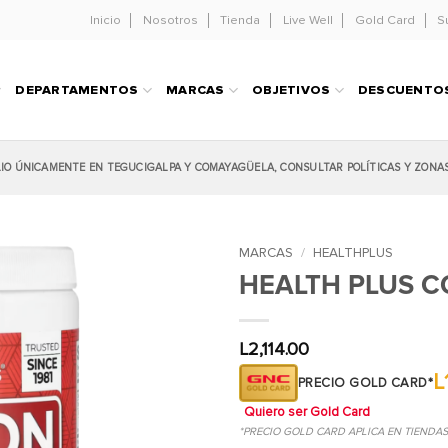
Inicio
Nosotros
Tienda
Live Well
Gold Card
S
DEPARTAMENTOS
MARCAS
OBJETIVOS
DESCUENTO
LIO ÚNICAMENTE EN TEGUCIGALPA Y COMAYAGÜELA, CONSULTAR POLÍTICAS Y ZONA
MARCAS
/
HEALTHPLUS
HEALTH PLUS C
L
2,114.00
L
PRECIO GOLD CARD*
Quiero ser Gold Card
*PRECIO GOLD CARD APLICA EN TIENDA