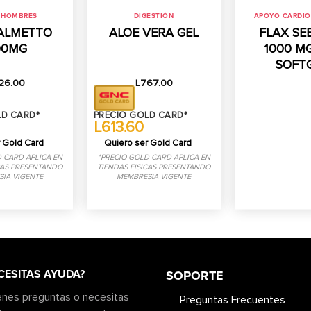
 HOMBRES
DIGESTIÓN
APOYO CARDI
ALMETTO
ALOE VERA GEL
FLAX SE
00MG
1000 MG
SOFT
26.00
L
767.00
LD CARD*
PRECIO GOLD CARD*
L613.60
 Gold Card
Quiero ser Gold Card
 CARD APLICA EN
*PRECIO GOLD CARD APLICA EN
CAS PRESENTANDO
TIENDAS FISICAS PRESENTANDO
IA VIGENTE
MEMBRESIA VIGENTE
CESITAS AYUDA?
SOPORTE
ienes preguntas o necesitas
Preguntas Frecuentes