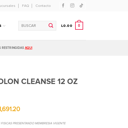
ucursales
FAQ
Contacto
Buscar
0
S
L
0.00
por:
S RESTRINGIDAS
AQUI
OLON CLEANSE 12 OZ
1,691.20
S FISICAS PRESENTANDO MEMBRESIA VIGENTE