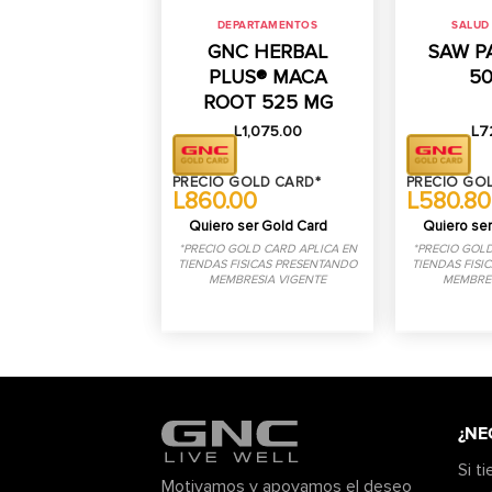
DEPARTAMENTOS
SALUD
GNC HERBAL
SAW P
PLUS® MACA
5
ROOT 525 MG
L
1,075.00
L
7
PRECIO GOLD CARD*
PRECIO GO
L860.00
L580.80
Quiero ser Gold Card
Quiero ser
*PRECIO GOLD CARD APLICA EN
*PRECIO GOLD
TIENDAS FISICAS PRESENTANDO
TIENDAS FISI
MEMBRESIA VIGENTE
MEMBRES
¿NE
Si t
Motivamos y apoyamos el deseo