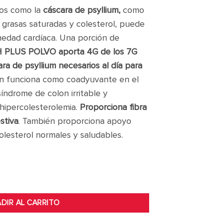
tos como la
cáscara de psyllium,
como
 grasas saturadas y colesterol, puede
medad cardíaca. Una porción de
PLUS POLVO aporta 4G de los 7G
ara de psyllium necesarios al día para
 funciona como coadyuvante en el
síndrome de colon irritable y
 hipercolesterolemia.
Proporciona fibra
stiva
. También proporciona apoyo
colesterol normales y saludables.
2 OZ cantidad
DIR AL CARRITO