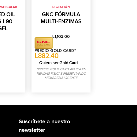
OVASCULAR
DIGESTIÓN
ED OIL
GNC FÓRMULA
 | 90
MULTI-ENZIMAS
GEL
L
1,103.00
PRECIO GOLD CARD*
L882.40
Quiero ser Gold Card
*PRECIO GOLD CARD APLICA EN
TIENDAS FISICAS PRESENTANDO
MEMBRESIA VIGENTE
Suscríbete a nuestro
newsletter