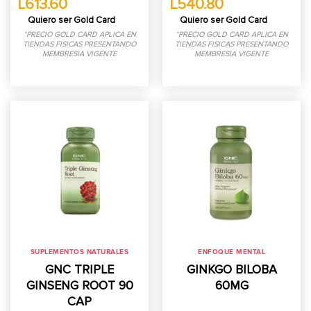
L613.60
L540.80
Quiero ser Gold Card
Quiero ser Gold Card
*PRECIO GOLD CARD APLICA EN
*PRECIO GOLD CARD APLICA EN
TIENDAS FISICAS PRESENTANDO
TIENDAS FISICAS PRESENTANDO
MEMBRESIA VIGENTE
MEMBRESIA VIGENTE
SUPLEMENTOS NATURALES
ENFOQUE MENTAL
GNC TRIPLE
GINKGO BILOBA
GINSENG ROOT 90
60MG
CAP