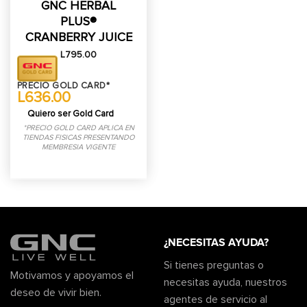
GNC HERBAL
PLUS®
CRANBERRY JUICE
L
795.00
PRECIO GOLD CARD*
L636.00
Quiero ser Gold Card
*PRECIO GOLD CARD APLICA EN
TIENDAS FISICAS PRESENTANDO
MEMBRESIA VIGENTE
¿NECESITAS AYUDA?
Si tienes preguntas o
Motivamos y apoyamos el
necesitas ayuda, nuestros
deseo de vivir bien.
agentes de servicio al