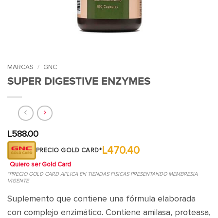
MARCAS
/
GNC
SUPER DIGESTIVE ENZYMES
L
588.00
L470.40
PRECIO GOLD CARD*
Quiero ser Gold Card
*PRECIO GOLD CARD APLICA EN TIENDAS FISICAS PRESENTANDO MEMBRESIA
VIGENTE
Suplemento que contiene una fórmula elaborada
con complejo enzimático. Contiene amilasa, proteasa,