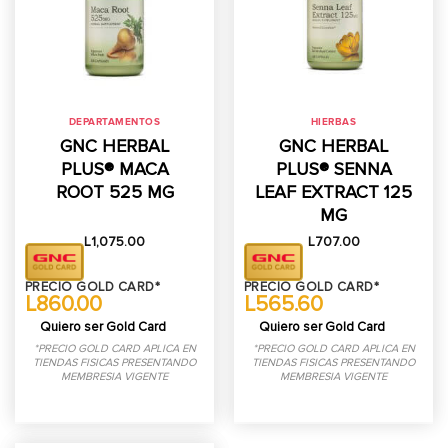
DEPARTAMENTOS
HIERBAS
GNC HERBAL
GNC HERBAL
PLUS® MACA
PLUS® SENNA
ROOT 525 MG
LEAF EXTRACT 125
MG
L
1,075.00
L
707.00
PRECIO GOLD CARD*
PRECIO GOLD CARD*
L860.00
L565.60
Quiero ser Gold Card
Quiero ser Gold Card
*PRECIO GOLD CARD APLICA EN
*PRECIO GOLD CARD APLICA EN
TIENDAS FISICAS PRESENTANDO
TIENDAS FISICAS PRESENTANDO
MEMBRESIA VIGENTE
MEMBRESIA VIGENTE