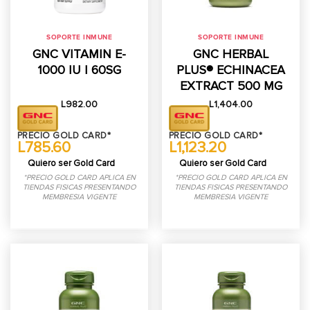
SOPORTE INMUNE
SOPORTE INMUNE
GNC VITAMIN E-
GNC HERBAL
1000 IU | 60SG
PLUS® ECHINACEA
EXTRACT 500 MG
L
982.00
L
1,404.00
PRECIO GOLD CARD*
PRECIO GOLD CARD*
L785.60
L1,123.20
Quiero ser Gold Card
Quiero ser Gold Card
*PRECIO GOLD CARD APLICA EN
*PRECIO GOLD CARD APLICA EN
TIENDAS FISICAS PRESENTANDO
TIENDAS FISICAS PRESENTANDO
MEMBRESIA VIGENTE
MEMBRESIA VIGENTE