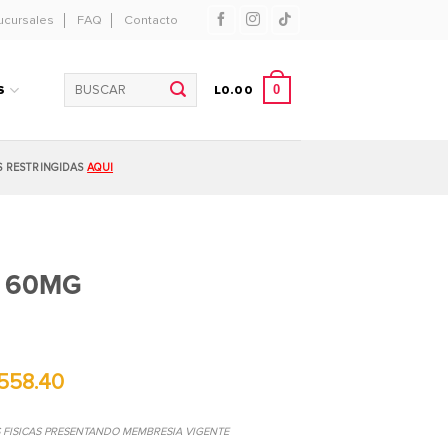
ucursales
FAQ
Contacto
Buscar
0
S
L
0.00
por:
S RESTRINGIDAS
AQUI
A 60MG
558.40
S FISICAS PRESENTANDO MEMBRESIA VIGENTE