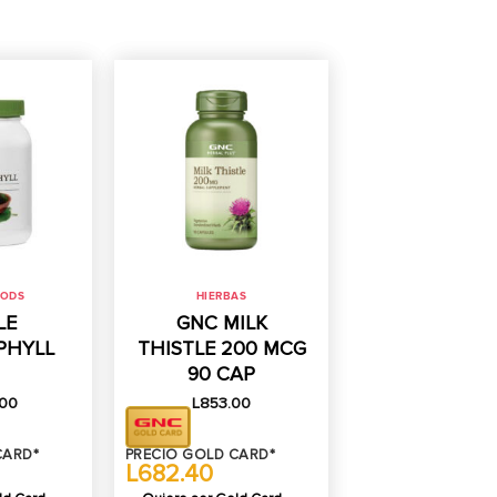
OODS
HIERBAS
LE
GNC MILK
PHYLL
THISTLE 200 MCG
90 CAP
.00
L
853.00
CARD*
PRECIO GOLD CARD*
L682.40