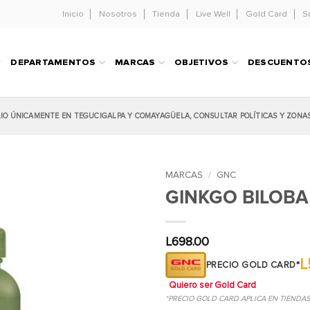
Inicio
Nosotros
Tienda
Live Well
Gold Card
S
DEPARTAMENTOS
MARCAS
OBJETIVOS
DESCUENTO
LIO ÚNICAMENTE EN TEGUCIGALPA Y COMAYAGÜELA, CONSULTAR POLÍTICAS Y ZONA
MARCAS
/
GNC
GINKGO BILOB
L
698.00
L
PRECIO GOLD CARD*
Quiero ser Gold Card
*PRECIO GOLD CARD APLICA EN TIENDA