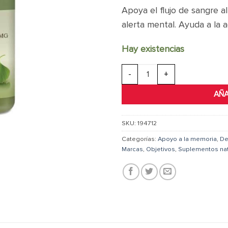
Apoya el flujo de sangre 
alerta mental. Ayuda a la 
Hay existencias
Ginkgo Biloba 60mg cantidad
AÑA
SKU:
194712
Categorías:
Apoyo a la memoria
,
De
Marcas
,
Objetivos
,
Suplementos nat