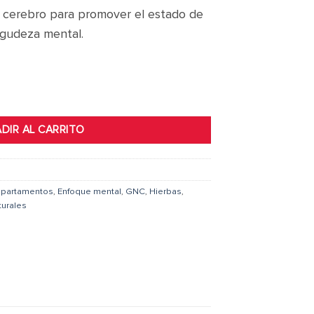
al cerebro para promover el estado de
agudeza mental.
DIR AL CARRITO
partamentos
,
Enfoque mental
,
GNC
,
Hierbas
,
urales