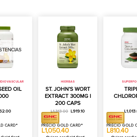
ISTENCIAS
RDIOVASCULAR
HIERBAS
SUPERF
SEED OIL
ST. JOHN’S WORT
TRIP
000
EXTRACT 300MG |
CHLORO
200 CAPS
El
El
62.00
L
1,313.00
L
919.10
L
1,013
precio
precio
original
actual
era:
es:
LD CARD*
PRECIO GOLD CARD*
PRECIO GOLD 
L1,313.00.
L919.10.
L1,050.40
L810.40