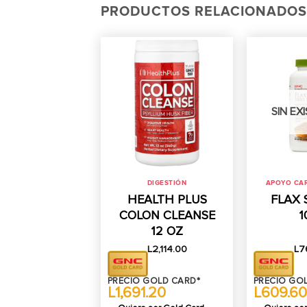
PRODUCTOS RELACIONADOS
SIN EX
DIGESTIÓN
APOYO CA
HEALTH PLUS
FLAX 
COLON CLEANSE
1
12 OZ
L
2,114.00
L
7
PRECIO GOLD CARD*
PRECIO GO
L1,691.20
L609.60