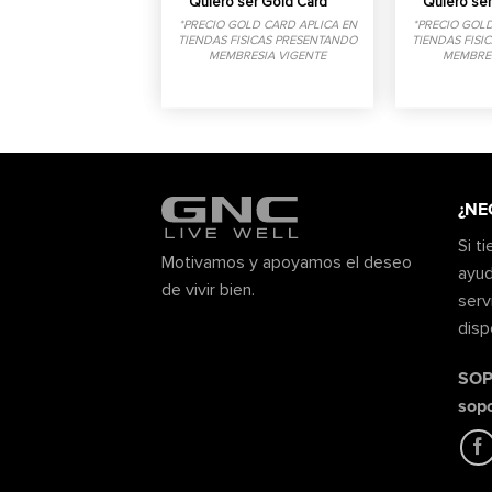
Quiero ser Gold Card
Quiero ser
*PRECIO GOLD CARD APLICA EN
*PRECIO GOLD
TIENDAS FISICAS PRESENTANDO
TIENDAS FISI
MEMBRESIA VIGENTE
MEMBRES
¿NE
Si t
Motivamos y apoyamos el deseo
ayud
de vivir bien.
serv
disp
SOP
sop