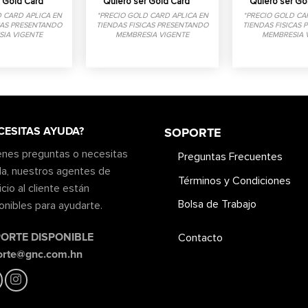
 Gold Card
Quiero ser Gold Card
Quiero ser Go
 CARD APLICA EN
*PRECIO GOLD CARD APLICA EN
*PRECIO GOLD CA
CAS PRESENTANDO
TIENDAS FISICAS PRESENTANDO
TIENDAS FISICAS
IA VIGENTE
MEMBRESIA VIGENTE
MEMBRESIA 
CESITAS AYUDA?
SOPORTE
ienes preguntas o necesitas
Preguntas Frecuentes
a, nuestros agentes de
Términos y Condiciones
icio al cliente están
Bolsa de Trabajo
onibles para ayudarte.
ORTE DISPONIBLE
Contacto
orte@gnc.com.hn