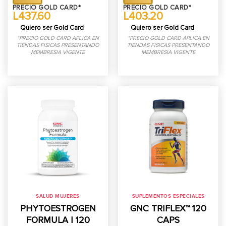
desde
desde
PRECIO GOLD CARD*
PRECIO GOLD CARD*
L547.00
L504.00
L437.60
L403.20
hasta
hasta
L768.00
L918.00
Quiero ser Gold Card
Quiero ser Gold Card
*PRECIO GOLD CARD APLICA EN
*PRECIO GOLD CARD APLICA EN
TIENDAS FISICAS PRESENTANDO
TIENDAS FISICAS PRESENTANDO
MEMBRESIA VIGENTE
MEMBRESIA VIGENTE
SALUD MUJERES
SUPLEMENTOS ESPECIALES
PHYTOESTROGEN
GNC TRIFLEX™ 120
FORMULA | 120
CAPS