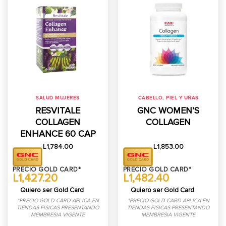
SALUD MUJERES
CABELLO, PIEL Y UÑAS
RESVITALE
GNC WOMEN’S
COLLAGEN
COLLAGEN
ENHANCE 60 CAP
L
1,784.00
L
1,853.00
PRECIO GOLD CARD*
PRECIO GOLD CARD*
L1,427.20
L1,482.40
Quiero ser Gold Card
Quiero ser Gold Card
*PRECIO GOLD CARD APLICA EN
*PRECIO GOLD CARD APLICA EN
TIENDAS FISICAS PRESENTANDO
TIENDAS FISICAS PRESENTANDO
MEMBRESIA VIGENTE
MEMBRESIA VIGENTE