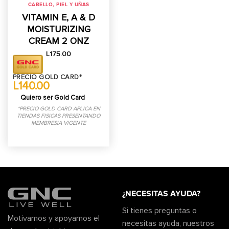
CABELLO, PIEL Y UÑAS
VITAMIN E, A & D
MOISTURIZING
CREAM 2 ONZ
L
175.00
PRECIO GOLD CARD*
L140.00
Quiero ser Gold Card
*PRECIO GOLD CARD APLICA EN
TIENDAS FISICAS PRESENTANDO
MEMBRESIA VIGENTE
¿NECESITAS AYUDA?
Si tienes preguntas o
Motivamos y apoyamos el
necesitas ayuda, nuestros