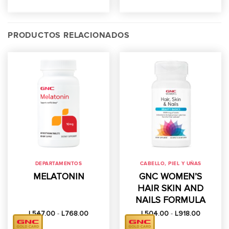
PRODUCTOS RELACIONADOS
DEPARTAMENTOS
CABELLO, PIEL Y UÑAS
MELATONIN
GNC WOMEN’S
HAIR SKIN AND
NAILS FORMULA
Rango
Rango
L
547.00
-
L
768.00
L
504.00
-
L
918.00
de
de
precios:
precios: