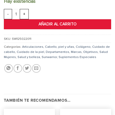
Hay existencias
SUNWARRIOR COLLAGEN BUILDING BOOSTER 300G cantidad
AÑADIR AL CARRITO
SKU:
SW125022011
Categorías:
Articulaciones
,
Cabello, piel y uñas
,
Colágeno
,
Cuidado de
cabello
,
Cuidado de la piel
,
Departamentos
,
Marcas
,
Objetivos
,
Salud
Mujeres
,
Salud y belleza
,
Sunwarrior
,
Suplementos Especiales
TAMBIÉN TE RECOMENDAMOS…