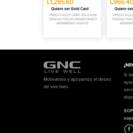
L1,285.60
L966.4
Quiero ser Gold Card
Quiero ser
*PRECIO GOLD CARD APLICA EN
*PRECIO GOLD
TIENDAS FISICAS PRESENTANDO
TIENDAS FISI
MEMBRESIA VIGENTE
MEMBRES
¿NE
Si t
Motivamos y apoyamos el deseo
ayud
de vivir bien.
serv
disp
SOP
sop