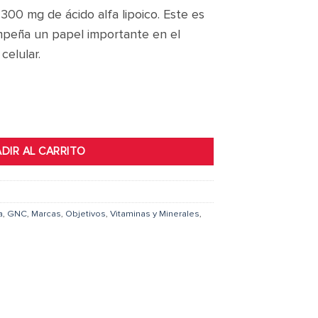
00 mg de ácido alfa lipoico. Este es
mpeña un papel importante en el
celular.
CAP cantidad
DIR AL CARRITO
a
,
GNC
,
Marcas
,
Objetivos
,
Vitaminas y Minerales
,