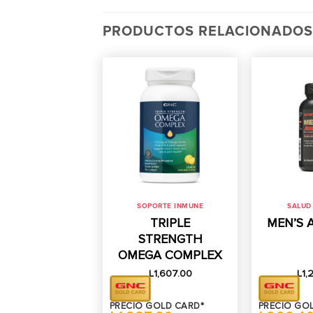
PRODUCTOS RELACIONADOS
SOPORTE INMUNE
SALUD
TRIPLE
MEN’S 
STRENGTH
OMEGA COMPLEX
L
1,607.00
L
1,
PRECIO GOLD CARD*
PRECIO GO