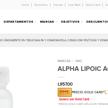
Inicio
Nosotros
Tienda
Live Well
Gold Card
S
DEPARTAMENTOS
MARCAS
OBJETIVOS
DESCUENTO
LIO ÚNICAMENTE EN TEGUCIGALPA Y COMAYAGÜELA, CONSULTAR POLÍTICAS Y ZONA
MARCAS
/
GNC
ALPHA LIPOIC A
L
957.00
L
PRECIO GOLD CARD*
Quiero ser Gold Card
*PRECIO GOLD CARD APLICA EN TIENDA