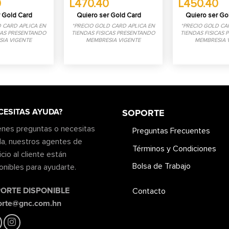
0
L470.40
L450.40
 Gold Card
Quiero ser Gold Card
Quiero ser Go
 CARD APLICA EN
*PRECIO GOLD CARD APLICA EN
*PRECIO GOLD CA
CAS PRESENTANDO
TIENDAS FISICAS PRESENTANDO
TIENDAS FISICAS
IA VIGENTE
MEMBRESIA VIGENTE
MEMBRESIA 
CESITAS AYUDA?
SOPORTE
ienes preguntas o necesitas
Preguntas Frecuentes
a, nuestros agentes de
Términos y Condiciones
icio al cliente están
Bolsa de Trabajo
onibles para ayudarte.
ORTE DISPONIBLE
Contacto
orte@gnc.com.hn