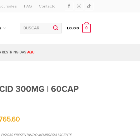
ucursales
FAQ
Contacto
Buscar
0
S
L
0.00
por:
S RESTRINGIDAS
AQUI
CID 300MG | 60CAP
765.60
S FISICAS PRESENTANDO MEMBRESIA VIGENTE