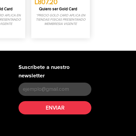
L807.20
ld Card
Quiero ser Gold Card
RD APLICA EN
*PRECIO GOLD CARD APLICA EN
 PRESENTANDO
TIENDAS FISICAS PRESENTANDO
VIGENTE
MEMBRESIA VIGENTE
Suscríbete a nuestro
newsletter