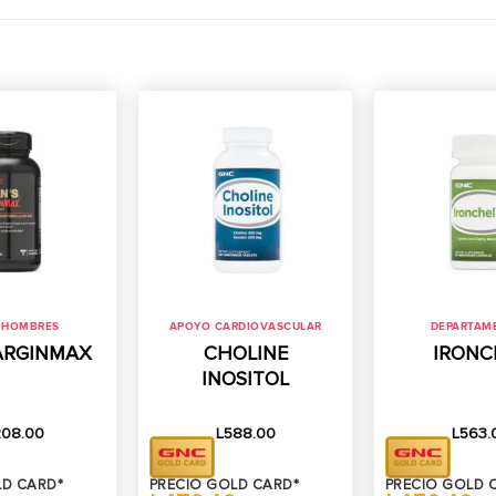
 HOMBRES
APOYO CARDIOVASCULAR
DEPARTAM
ARGINMAX
CHOLINE
IRONC
INOSITOL
208.00
L
588.00
L
563.
LD CARD*
PRECIO GOLD CARD*
PRECIO GOLD 