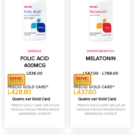
ENERGÍA
DEPARTAMENTOS
FOLIC ACID
MELATONIN
400MCG
Rango
L
536.00
L
547.00
-
L
768.00
de
precios:
desde
PRECIO GOLD CARD*
PRECIO GOLD CARD*
L547.00
L428.80
L437.60
hasta
L768.00
Quiero ser Gold Card
Quiero ser Gold Card
*PRECIO GOLD CARD APLICA EN
*PRECIO GOLD CARD APLICA EN
TIENDAS FISICAS PRESENTANDO
TIENDAS FISICAS PRESENTANDO
MEMBRESIA VIGENTE
MEMBRESIA VIGENTE