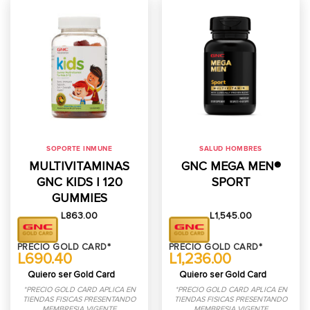
SOPORTE INMUNE
SALUD HOMBRES
MULTIVITAMINAS
GNC MEGA MEN®
GNC KIDS | 120
SPORT
GUMMIES
L
863.00
L
1,545.00
PRECIO GOLD CARD*
PRECIO GOLD CARD*
L690.40
L1,236.00
Quiero ser Gold Card
Quiero ser Gold Card
*PRECIO GOLD CARD APLICA EN
*PRECIO GOLD CARD APLICA EN
TIENDAS FISICAS PRESENTANDO
TIENDAS FISICAS PRESENTANDO
MEMBRESIA VIGENTE
MEMBRESIA VIGENTE