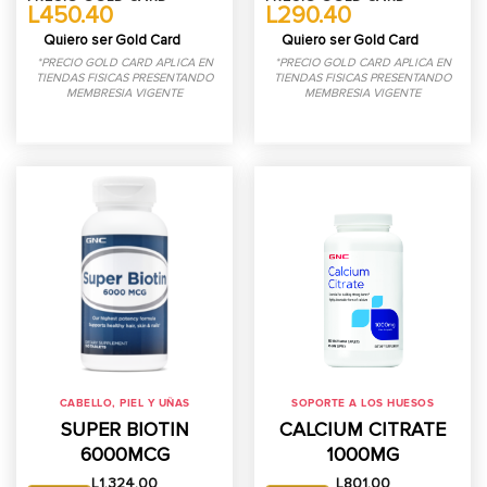
L450.40
L290.40
Quiero ser Gold Card
Quiero ser Gold Card
*PRECIO GOLD CARD APLICA EN
*PRECIO GOLD CARD APLICA EN
TIENDAS FISICAS PRESENTANDO
TIENDAS FISICAS PRESENTANDO
MEMBRESIA VIGENTE
MEMBRESIA VIGENTE
CABELLO, PIEL Y UÑAS
SOPORTE A LOS HUESOS
SUPER BIOTIN
CALCIUM CITRATE
6000MCG
1000MG
L
1,324.00
L
801.00