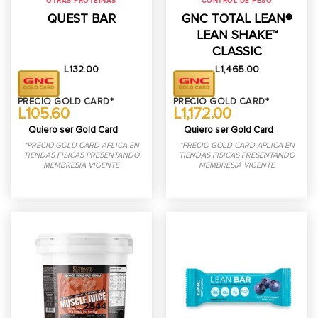
OTRAS PROTEÍNAS
CONTROL DE PESO
QUEST BAR
GNC TOTAL LEAN®
LEAN SHAKE™
CLASSIC
L
132.00
L
1,465.00
PRECIO GOLD CARD*
PRECIO GOLD CARD*
L105.60
L1,172.00
Quiero ser Gold Card
Quiero ser Gold Card
*PRECIO GOLD CARD APLICA EN
*PRECIO GOLD CARD APLICA EN
TIENDAS FISICAS PRESENTANDO
TIENDAS FISICAS PRESENTANDO
MEMBRESIA VIGENTE
MEMBRESIA VIGENTE