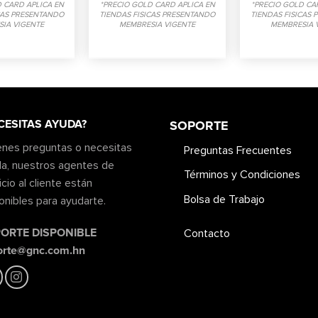
 CARD APLICA EN
*PRECIO GOLD CARD APLICA EN
*PRECIO GOLD CA
CAS PRESENTANDO
TIENDAS FISICAS PRESENTANDO
TIENDAS FISICAS
IA VIGENTE
MEMBRESIA VIGENTE
MEMBRESIA 
CESITAS AYUDA?
SOPORTE
ienes preguntas o necesitas
Preguntas Frecuentes
a, nuestros agentes de
Términos y Condiciones
icio al cliente están
Bolsa de Trabajo
onibles para ayudarte.
ORTE DISPONIBLE
Contacto
orte@gnc.com.hn