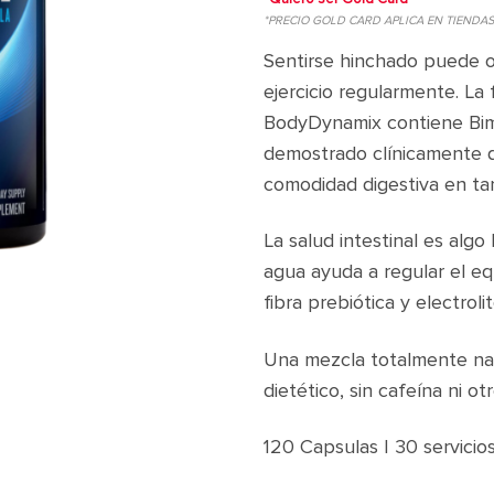
*PRECIO GOLD CARD APLICA EN TIENDA
Sentirse hinchado puede o
ejercicio regularmente. La
BodyDynamix contiene Bim
demostrado clínicamente q
comodidad digestiva en tan
La salud intestinal es alg
agua ayuda a regular el equ
fibra prebiótica y electrolit
Una mezcla totalmente nat
dietético, sin cafeína ni ot
120 Capsulas | 30 servicio