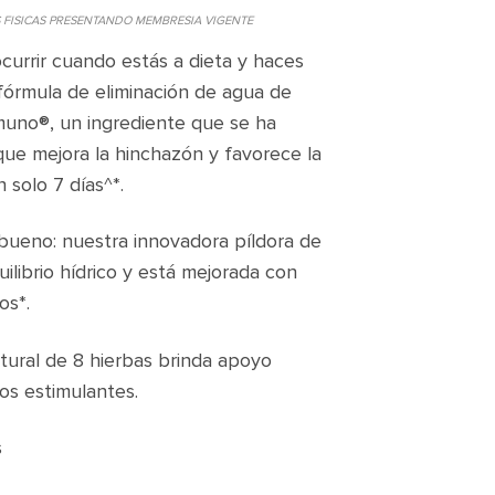
S FISICAS PRESENTANDO MEMBRESIA VIGENTE
currir cuando estás a dieta y haces
 fórmula de eliminación de agua de
uno®, un ingrediente que se ha
ue mejora la hinchazón y favorece la
 solo 7 días^*.
o bueno: nuestra innovadora píldora de
ilibrio hídrico y está mejorada con
os*.
ural de 8 hierbas brinda apoyo
ros estimulantes.
s