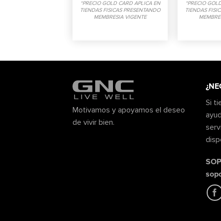
*PRECIO GOLD CARD APLICA EN
*PRECIO GOLD
TIENDAS FISICAS PRESENTANDO
TIENDAS FISI
MEMBRESIA VIGENTE
MEMBRES
¿NE
Si t
Motivamos y apoyamos el deseo
ayud
de vivir bien.
serv
disp
SOP
sop