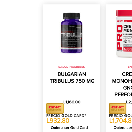
SALUD HOMBRES
EN
BULGARIAN
CRE
TRIBULUS 750 MG
MONOH
GN
PERFO
L
1,166.00
L
2,
PRECIO GOLD CARD*
PRECIO GO
L932.80
L1,704.
Quiero ser Gold Card
Quiero ser