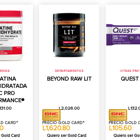
ERGÍA
DEPARTAMENTOS
OTRAS PRO
ATINA
BEYOND RAW LIT
QUEST
IDRATADA
C PRO
RMANCE®
131.00
L
2,026.00
L
132.
LD CARD*
PRECIO GOLD CARD*
PRECIO GOLD 
80
L1,620.80
L105.60
 Gold Card
Quiero ser Gold Card
Quiero ser Go