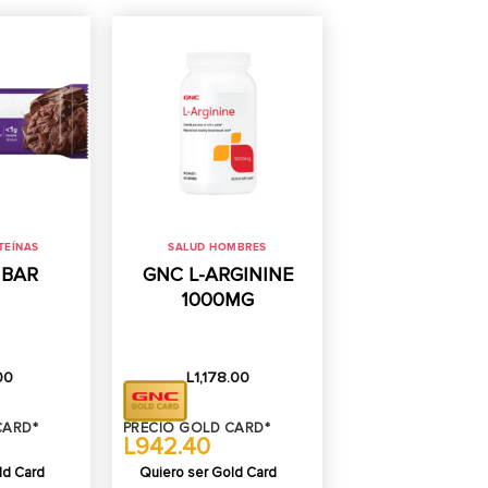
TEÍNAS
SALUD HOMBRES
 BAR
GNC L-ARGININE
1000MG
00
L
1,178.00
CARD*
PRECIO GOLD CARD*
L942.40
ld Card
Quiero ser Gold Card