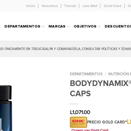
Inicio
Nosotros
Tienda
Live Well
Gold Card
S
DEPARTAMENTOS
MARCAS
OBJETIVOS
DESCUENTO
LIO ÚNICAMENTE EN TEGUCIGALPA Y COMAYAGÜELA, CONSULTAR POLÍTICAS Y ZONA
DEPARTAMENTOS
/
NUTRICIÓN 
BODYDYNAMIX® 
CAPS
L
1,071.00
L
PRECIO GOLD CARD*
Quiero ser Gold Card