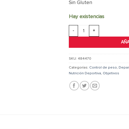
Sin Gluten
Hay existencias
BodyDynamix® Water Pill - 120 C
AÑA
SKU:
484470
Categorías:
Control de peso
,
Depar
Nutrición Deportiva
,
Objetivos