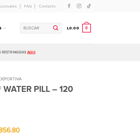
ucursales
FAQ
Contacto
Buscar
0
S
L
0.00
por:
S RESTRINGIDAS
AQUI
DEPORTIVA
WATER PILL – 120
856.80