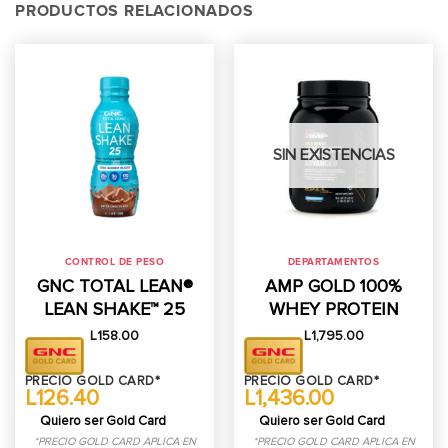
PRODUCTOS RELACIONADOS
SIN EXISTENCIAS
CONTROL DE PESO
DEPARTAMENTOS
GNC TOTAL LEAN®
AMP GOLD 100%
LEAN SHAKE™ 25
WHEY PROTEIN
L
158.00
L
1,795.00
PRECIO GOLD CARD*
PRECIO GOLD CARD*
L126.40
L1,436.00
Quiero ser Gold Card
Quiero ser Gold Card
*PRECIO GOLD CARD APLICA EN
*PRECIO GOLD CARD APLICA EN