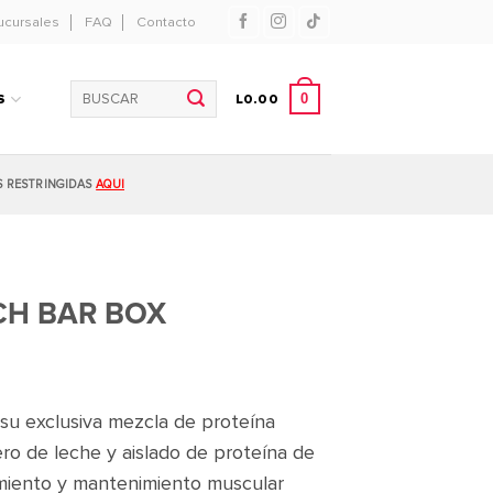
ucursales
FAQ
Contacto
Buscar
0
S
L
0.00
por:
S RESTRINGIDAS
AQUI
H BAR BOX
 su exclusiva mezcla de proteína
ero de leche y aislado de proteína de
miento y mantenimiento muscular