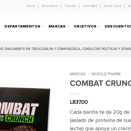
Inicio
Nosotros
Tienda
Live Well
Gold Card
S
DEPARTAMENTOS
MARCAS
OBJETIVOS
DESCUENTO
LIO ÚNICAMENTE EN TEGUCIGALPA Y COMAYAGÜELA, CONSULTAR POLÍTICAS Y ZONA
MARCAS
/
MUSCLE PHARM
COMBAT CRUNC
L
837.00
Cada barrita te da 20g de
(aislado de proteína de su
leche) que apoya un creci