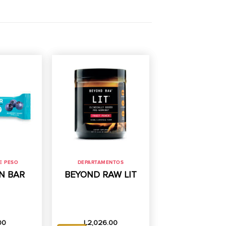
E PESO
DEPARTAMENTOS
N BAR
BEYOND RAW LIT
00
L
2,026.00