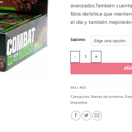
avanzados.También cuenta 
fibra dietética que manten
el día y también mejorarán 
Sabores
COMBAT CRUNCH BAR BOX can
AÑA
SKU:
N/D
Categorías:
Barras de proteína
,
Dep
Deportiva