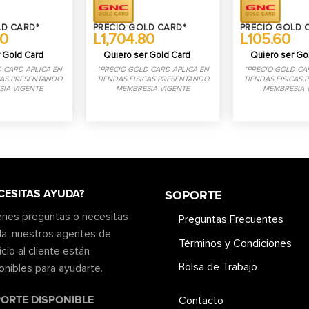
LD CARD*
PRECIO GOLD CARD*
PRECIO GOLD 
00
L1,704.80
L105.60
 Gold Card
Quiero ser Gold Card
Quiero ser Go
 CARD APLICA EN
*PRECIO GOLD CARD APLICA EN
*PRECIO GOLD CA
CAS PRESENTANDO
TIENDAS FISICAS PRESENTANDO
TIENDAS FISICAS
IA VIGENTE
MEMBRESIA VIGENTE
MEMBRESIA 
CESITAS AYUDA?
SOPORTE
ienes preguntas o necesitas
Preguntas Frecuentes
a, nuestros agentes de
Términos y Condiciones
icio al cliente están
Bolsa de Trabajo
onibles para ayudarte.
ORTE DISPONIBLE
Contacto