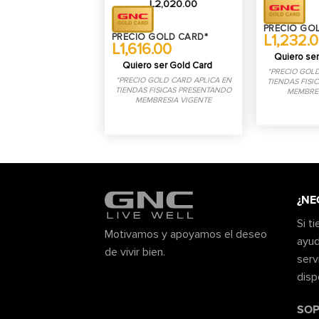
L
2,020.00
PRECIO GO
L1,232.
PRECIO GOLD CARD*
L1,616.00
Quiero ser
Quiero ser Gold Card
*PRECIO GOLD
*PRECIO GOLD CARD APLICA EN
TIENDAS FISI
TIENDAS FISICAS PRESENTANDO
MEMBRES
MEMBRESIA VIGENTE
¿NE
Si t
Motivamos y apoyamos el deseo
ayud
de vivir bien.
serv
disp
SOP