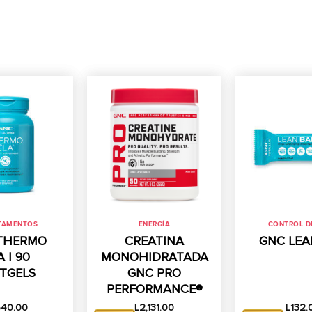
TAMENTOS
ENERGÍA
CONTROL D
THERMO
CREATINA
GNC LEA
 | 90
MONOHIDRATADA
TGELS
GNC PRO
PERFORMANCE®
540.00
L
2,131.00
L
132.