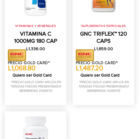
VITAMINAS Y MINERALES
SUPLEMENTOS ESPECIALES
VITAMINA C
GNC TRIFLEX™ 120
1000MG 180 CAP
CAPS
L
1,336.00
L
1,859.00
PRECIO GOLD CARD*
PRECIO GOLD CARD*
L1,068.80
L1,487.20
Quiero ser Gold Card
Quiero ser Gold Card
*PRECIO GOLD CARD APLICA EN
*PRECIO GOLD CARD APLICA EN
TIENDAS FISICAS PRESENTANDO
TIENDAS FISICAS PRESENTANDO
MEMBRESIA VIGENTE
MEMBRESIA VIGENTE