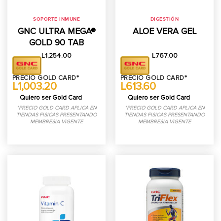
SOPORTE INMUNE
DIGESTIÓN
GNC ULTRA MEGA®
ALOE VERA GEL
GOLD 90 TAB
L
1,254.00
L
767.00
PRECIO GOLD CARD*
PRECIO GOLD CARD*
L1,003.20
L613.60
Quiero ser Gold Card
Quiero ser Gold Card
*PRECIO GOLD CARD APLICA EN
*PRECIO GOLD CARD APLICA EN
TIENDAS FISICAS PRESENTANDO
TIENDAS FISICAS PRESENTANDO
MEMBRESIA VIGENTE
MEMBRESIA VIGENTE