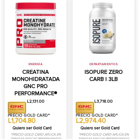
ENERGÍA
DEPARTAMENTOS
CREATINA
ISOPURE ZERO
MONOHIDRATADA
CARB | 3LB
GNC PRO
PERFORMANCE®
L
2,131.00
L
3,718.00
PRECIO GOLD CARD*
PRECIO GOLD CARD*
L1,704.80
L2,974.40
Quiero ser Gold Card
Quiero ser Gold Card
*PRECIO GOLD CARD APLICA EN
*PRECIO GOLD CARD APLICA EN
TIENDAS FISICAS PRESENTANDO
TIENDAS FISICAS PRESENTANDO