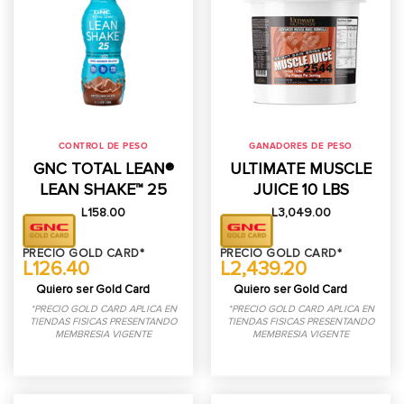
CONTROL DE PESO
GANADORES DE PESO
GNC TOTAL LEAN®
ULTIMATE MUSCLE
LEAN SHAKE™ 25
JUICE 10 LBS
L
158.00
L
3,049.00
PRECIO GOLD CARD*
PRECIO GOLD CARD*
L126.40
L2,439.20
Quiero ser Gold Card
Quiero ser Gold Card
*PRECIO GOLD CARD APLICA EN
*PRECIO GOLD CARD APLICA EN
TIENDAS FISICAS PRESENTANDO
TIENDAS FISICAS PRESENTANDO
MEMBRESIA VIGENTE
MEMBRESIA VIGENTE