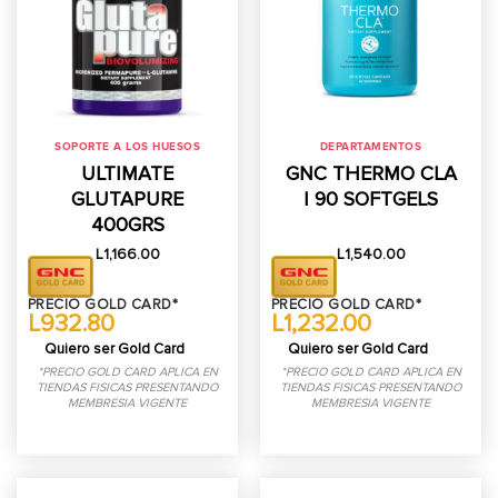
SOPORTE A LOS HUESOS
DEPARTAMENTOS
ULTIMATE
GNC THERMO CLA
GLUTAPURE
| 90 SOFTGELS
400GRS
L
1,166.00
L
1,540.00
PRECIO GOLD CARD*
PRECIO GOLD CARD*
L932.80
L1,232.00
Quiero ser Gold Card
Quiero ser Gold Card
*PRECIO GOLD CARD APLICA EN
*PRECIO GOLD CARD APLICA EN
TIENDAS FISICAS PRESENTANDO
TIENDAS FISICAS PRESENTANDO
MEMBRESIA VIGENTE
MEMBRESIA VIGENTE