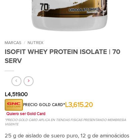
MARCAS
/
NUTREX
ISOFIT WHEY PROTEIN ISOLATE | 70
SERV
L
4,519.00
L3,615.20
PRECIO GOLD CARD*
Quiero ser Gold Card
*PRECIO GOLD CARD APLICA EN TIENDAS FISICAS PRESENTANDO MEMBRESIA
VIGENTE
25 g de aislado de suero puro, 12 g de aminoácidos