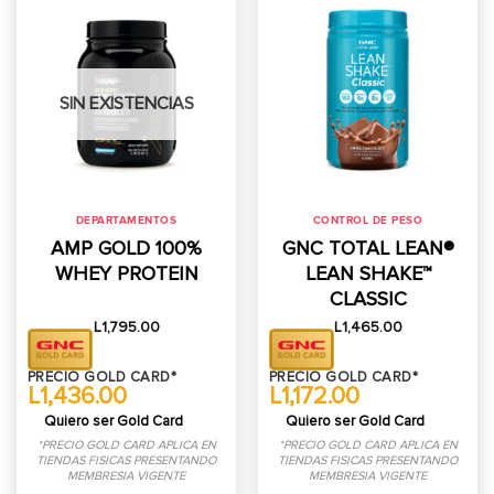
SIN EXISTENCIAS
DEPARTAMENTOS
CONTROL DE PESO
AMP GOLD 100%
GNC TOTAL LEAN®
WHEY PROTEIN
LEAN SHAKE™
CLASSIC
L
1,795.00
L
1,465.00
PRECIO GOLD CARD*
PRECIO GOLD CARD*
L1,436.00
L1,172.00
Quiero ser Gold Card
Quiero ser Gold Card
*PRECIO GOLD CARD APLICA EN
*PRECIO GOLD CARD APLICA EN
TIENDAS FISICAS PRESENTANDO
TIENDAS FISICAS PRESENTANDO
MEMBRESIA VIGENTE
MEMBRESIA VIGENTE