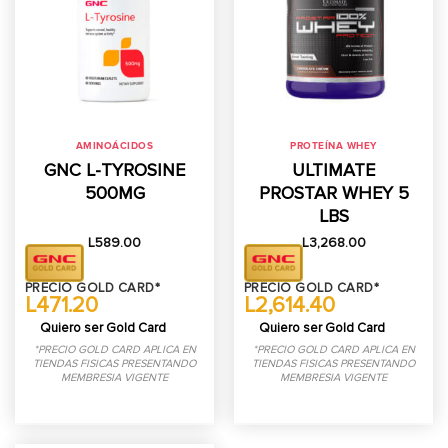
AMINOÁCIDOS
PROTEÍNA WHEY
GNC L-TYROSINE
ULTIMATE
500MG
PROSTAR WHEY 5
LBS
L
589.00
L
3,268.00
PRECIO GOLD CARD*
PRECIO GOLD CARD*
L471.20
L2,614.40
Quiero ser Gold Card
Quiero ser Gold Card
*PRECIO GOLD CARD APLICA EN
*PRECIO GOLD CARD APLICA EN
TIENDAS FISICAS PRESENTANDO
TIENDAS FISICAS PRESENTANDO
MEMBRESIA VIGENTE
MEMBRESIA VIGENTE