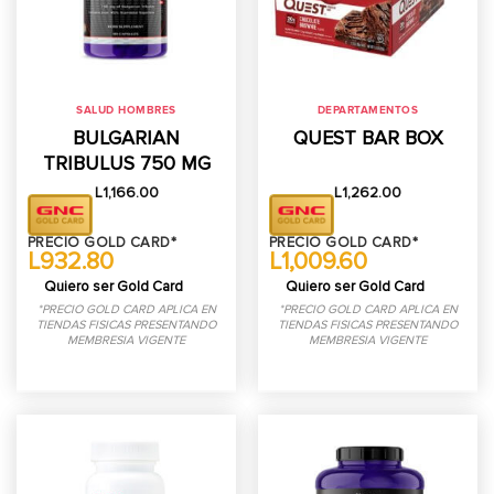
SALUD HOMBRES
DEPARTAMENTOS
BULGARIAN
QUEST BAR BOX
TRIBULUS 750 MG
L
1,166.00
L
1,262.00
PRECIO GOLD CARD*
PRECIO GOLD CARD*
L932.80
L1,009.60
Quiero ser Gold Card
Quiero ser Gold Card
*PRECIO GOLD CARD APLICA EN
*PRECIO GOLD CARD APLICA EN
TIENDAS FISICAS PRESENTANDO
TIENDAS FISICAS PRESENTANDO
MEMBRESIA VIGENTE
MEMBRESIA VIGENTE