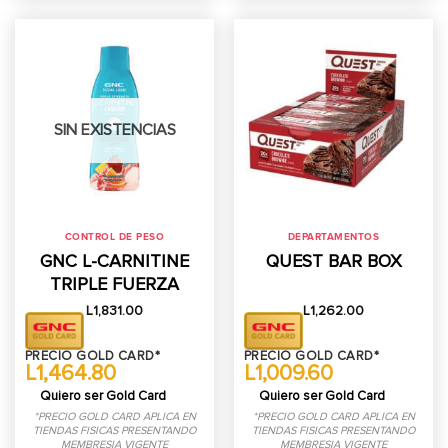
SIN EXISTENCIAS
CONTROL DE PESO
DEPARTAMENTOS
GNC L-CARNITINE
QUEST BAR BOX
TRIPLE FUERZA
L
1,831.00
L
1,262.00
PRECIO GOLD CARD*
PRECIO GOLD CARD*
L1,464.80
L1,009.60
Quiero ser Gold Card
Quiero ser Gold Card
*PRECIO GOLD CARD APLICA EN
*PRECIO GOLD CARD APLICA EN
TIENDAS FISICAS PRESENTANDO
TIENDAS FISICAS PRESENTANDO
MEMBRESIA VIGENTE
MEMBRESIA VIGENTE