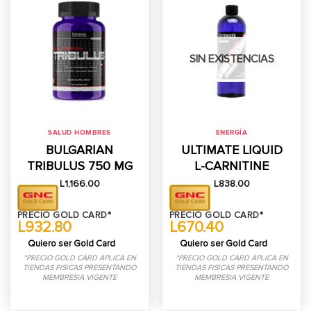
SIN EXISTENCIAS
SALUD HOMBRES
ENERGÍA
BULGARIAN
ULTIMATE LIQUID
TRIBULUS 750 MG
L-CARNITINE
L
1,166.00
L
838.00
PRECIO GOLD CARD*
PRECIO GOLD CARD*
L932.80
L670.40
Quiero ser Gold Card
Quiero ser Gold Card
*PRECIO GOLD CARD APLICA EN
*PRECIO GOLD CARD APLICA EN
TIENDAS FISICAS PRESENTANDO
TIENDAS FISICAS PRESENTANDO
MEMBRESIA VIGENTE
MEMBRESIA VIGENTE