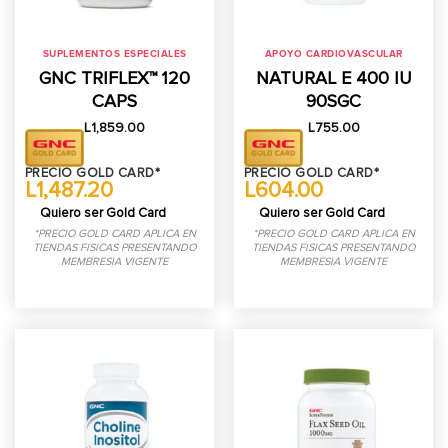
SUPLEMENTOS ESPECIALES
APOYO CARDIOVASCULAR
GNC TRIFLEX™ 120
NATURAL E 400 IU
CAPS
90SGC
L
1,859.00
L
755.00
PRECIO GOLD CARD*
PRECIO GOLD CARD*
L1,487.20
L604.00
Quiero ser Gold Card
Quiero ser Gold Card
*PRECIO GOLD CARD APLICA EN
*PRECIO GOLD CARD APLICA EN
TIENDAS FISICAS PRESENTANDO
TIENDAS FISICAS PRESENTANDO
MEMBRESIA VIGENTE
MEMBRESIA VIGENTE