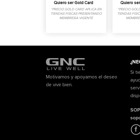
Quiero ser Gold Card
Quiero ser
*PRECIO GOLD CARD APLICA EN
*PRECIO GOLD
TIENDAS FISICAS PRESENTANDO
TIENDAS FISI
MEMBRESIA VIGENTE
MEMBRES
¿NE
Si t
Motivamos y apoyamos el deseo
ayud
de vivir bien.
serv
disp
SOP
sop