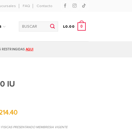
ucursales
FAQ
Contacto
Buscar
0
S
L
0.00
por:
S RESTRINGIDAS
AQUI
0 IU
214.40
S FISICAS PRESENTANDO MEMBRESIA VIGENTE