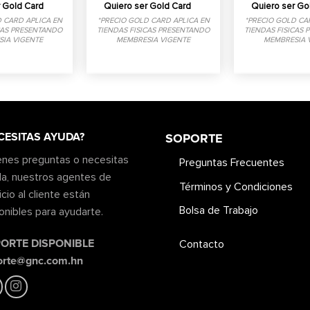
L918.00
 Gold Card
Quiero ser Gold Card
Quiero ser Go
 CARD APLICA EN
*PRECIO GOLD CARD APLICA EN
*PRECIO GOLD CA
CAS PRESENTANDO
TIENDAS FISICAS PRESENTANDO
TIENDAS FISICAS
IA VIGENTE
MEMBRESIA VIGENTE
MEMBRESIA 
CESITAS AYUDA?
SOPORTE
ienes preguntas o necesitas
Preguntas Frecuentes
a, nuestros agentes de
Términos y Condiciones
icio al cliente están
Bolsa de Trabajo
onibles para ayudarte.
ORTE DISPONIBLE
Contacto
orte@gnc.com.hn