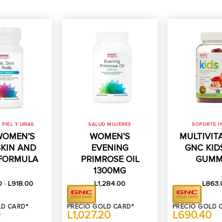
 PIEL Y UÑAS
SALUD MUJERES
SOPORTE 
WOMEN’S
WOMEN’S
MULTIVIT
SKIN AND
EVENING
GNC KIDS
 FORMULA
PRIMROSE OIL
GUMM
1300MG
Rango
0
-
L
918.00
L
1,284.00
L
863.
de
precios:
desde
LD CARD*
PRECIO GOLD CARD*
PRECIO GOLD 
L504.00
0
L1,027.20
L690.40
hasta