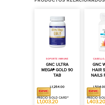
PRODUCTOS RELACIONADOS
SOPORTE INMUNE
CABELLO,
GNC ULTRA
GNC 
MEGA® GOLD 90
HAIR 
TAB
NAILS
L
1,254.00
L
504.0
PRECIO GOLD CARD*
PRECIO GO
L1,003.20
L403.2