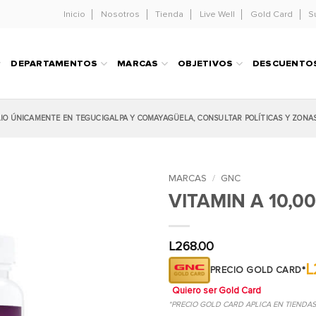
Inicio
Nosotros
Tienda
Live Well
Gold Card
S
DEPARTAMENTOS
MARCAS
OBJETIVOS
DESCUENTO
LIO ÚNICAMENTE EN TEGUCIGALPA Y COMAYAGÜELA, CONSULTAR POLÍTICAS Y ZONA
MARCAS
/
GNC
VITAMIN A 10,00
L
268.00
L
PRECIO GOLD CARD*
Quiero ser Gold Card
*PRECIO GOLD CARD APLICA EN TIENDA