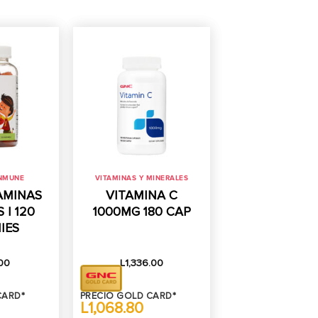
INMUNE
VITAMINAS Y MINERALES
AMINAS
VITAMINA C
 | 120
1000MG 180 CAP
IES
00
L
1,336.00
CARD*
PRECIO GOLD CARD*
L1,068.80