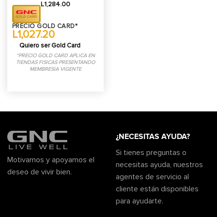
L
1,284.00
PRECIO GOLD CARD*
L1,027.20
Quiero ser Gold Card
*PRECIO GOLD CARD APLICA EN
TIENDAS FISICAS PRESENTANDO
MEMBRESIA VIGENTE
¿NECESITAS AYUDA?
Si tienes preguntas o
Motivamos y apoyamos el
necesitas ayuda, nuestros
deseo de vivir bien.
agentes de servicio al
cliente están disponibles
para ayudarte.