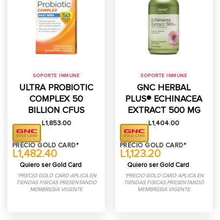
SOPORTE INMUNE
SOPORTE INMUNE
ULTRA PROBIOTIC
GNC HERBAL
COMPLEX 50
PLUS® ECHINACEA
BILLION CFUS
EXTRACT 500 MG
L
1,853.00
L
1,404.00
PRECIO GOLD CARD*
PRECIO GOLD CARD*
L1,482.40
L1,123.20
Quiero ser Gold Card
Quiero ser Gold Card
*PRECIO GOLD CARD APLICA EN
*PRECIO GOLD CARD APLICA EN
TIENDAS FISICAS PRESENTANDO
TIENDAS FISICAS PRESENTANDO
MEMBRESIA VIGENTE
MEMBRESIA VIGENTE