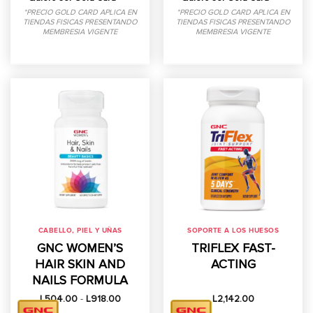
*PRECIO GOLD CARD APLICA EN
*PRECIO GOLD CARD APLICA EN
TIENDAS FISICAS PRESENTANDO
TIENDAS FISICAS PRESENTANDO
MEMBRESIA VIGENTE
MEMBRESIA VIGENTE
CABELLO, PIEL Y UÑAS
SOPORTE A LOS HUESOS
GNC WOMEN’S
TRIFLEX FAST-
HAIR SKIN AND
ACTING
NAILS FORMULA
Rango
L
504.00
-
L
918.00
L
2,142.00
de