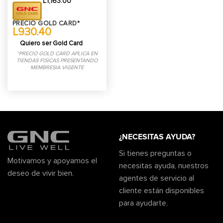
L
1,163.00
PRECIO GOLD CARD*
L930.40
Quiero ser Gold Card
*PRECIO GOLD CARD APLICA EN
TIENDAS FISICAS PRESENTANDO
MEMBRESIA VIGENTE
¿NECESITAS AYUDA?
Si tienes preguntas o
Motivamos y apoyamos el
necesitas ayuda, nuestros
deseo de vivir bien.
agentes de servicio al
cliente están disponibles
para ayudarte.