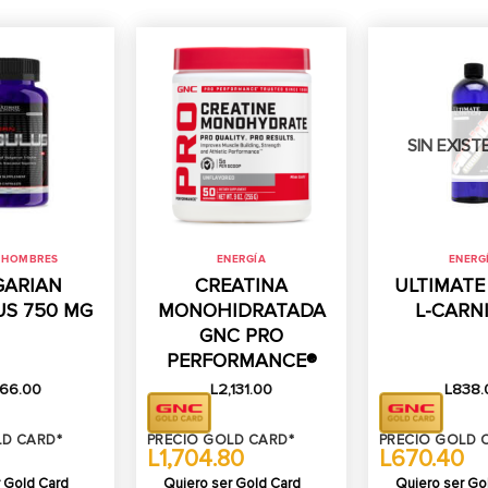
SIN EXIST
 HOMBRES
ENERGÍA
ENERG
GARIAN
CREATINA
ULTIMATE
US 750 MG
MONOHIDRATADA
L-CARN
GNC PRO
PERFORMANCE®
166.00
L
2,131.00
L
838.
LD CARD*
PRECIO GOLD CARD*
PRECIO GOLD 
L1,704.80
L670.40
 Gold Card
Quiero ser Gold Card
Quiero ser Go