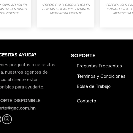
 CARD APLICA EN
*PRECIO GOLD CARD APLICA EN
*PRECIO GOLD CA
CAS PRESENTANDO
TIENDAS FISICAS PRESENTANDO
TIENDAS FISICAS
IA VIGENTE
MEMBRESIA VIGENTE
MEMBRESIA 
CESITAS AYUDA?
SOPORTE
ienes preguntas o necesitas
Preguntas Frecuentes
a, nuestros agentes de
Términos y Condiciones
icio al cliente están
Bolsa de Trabajo
onibles para ayudarte.
ORTE DISPONIBLE
Contacto
orte@gnc.com.hn