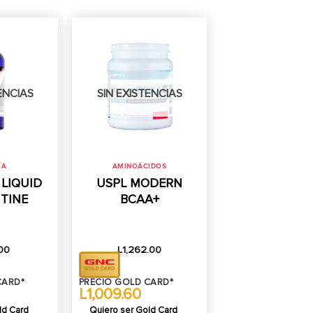
ENCIAS
SIN EXISTENCIAS
ÍA
AMINOÁCIDOS
 LIQUID
USPL MODERN
ITINE
BCAA+
00
L
1,262.00
CARD*
PRECIO GOLD CARD*
L1,009.60
ld Card
Quiero ser Gold Card