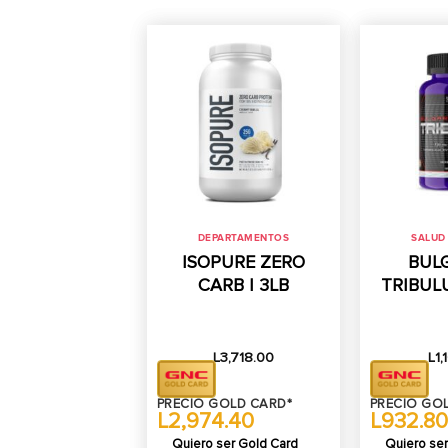
DEPARTAMENTOS
SALUD
ISOPURE ZERO
BUL
CARB | 3LB
TRIBUL
L
3,718.00
L
1,
PRECIO GOLD CARD*
PRECIO GO
L2,974.40
L932.80
Quiero ser Gold Card
Quiero ser