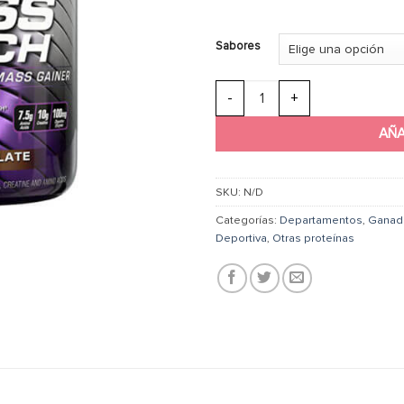
Sabores
Muscletech Mass Tech – 7 lb ca
AÑA
SKU:
N/D
Categorías:
Departamentos
,
Ganad
Deportiva
,
Otras proteínas