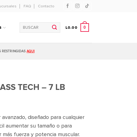
ucursales
FAQ
Contacto
Buscar
0
S
L
0.00
por:
S RESTRINGIDAS
AQUI
SS TECH – 7 LB
 avanzado, diseñado para cualquier
ícil aumentar su tamaño o para
r más fuerza y potencia muscular.