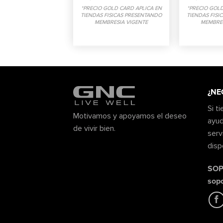
*PRECIO GOLD CARD APLICA EN
*PRECIO GOLD
TIENDAS FISICAS PRESENTANDO
TIENDAS FISI
MEMBRESIA VIGENTE
MEMBRES
¿NE
Si t
Motivamos y apoyamos el deseo
ayud
de vivir bien.
serv
disp
SOP
sop