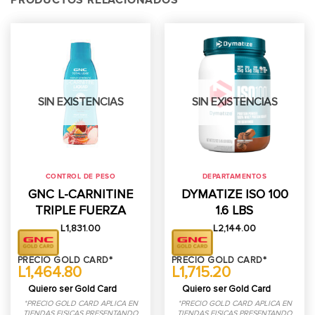
PRODUCTOS RELACIONADOS
SIN EXISTENCIAS
SIN EXISTENCIAS
CONTROL DE PESO
DEPARTAMENTOS
GNC L-CARNITINE
DYMATIZE ISO 100
TRIPLE FUERZA
1.6 LBS
L
1,831.00
L
2,144.00
PRECIO GOLD CARD*
PRECIO GOLD CARD*
L1,464.80
L1,715.20
Quiero ser Gold Card
Quiero ser Gold Card
*PRECIO GOLD CARD APLICA EN
*PRECIO GOLD CARD APLICA EN
TIENDAS FISICAS PRESENTANDO
TIENDAS FISICAS PRESENTANDO