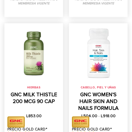
MEMBRESIA VIGENTE
MEMBRESIA VIGENTE
HIERBAS
CABELLO, PIEL Y UÑAS
GNC MILK THISTLE
GNC WOMEN’S
200 MCG 90 CAP
HAIR SKIN AND
NAILS FORMULA
Rango
L
853.00
L
504.00
-
L
918.00
de
precios:
desde
PRECIO GOLD CARD*
PRECIO GOLD CARD*
L504.00