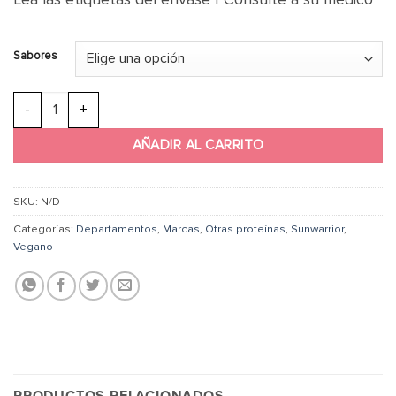
Sabores
Sunwarrior Warrior Blend Protein + Greens | 750g cantidad
AÑADIR AL CARRITO
SKU:
N/D
Categorías:
Departamentos
,
Marcas
,
Otras proteínas
,
Sunwarrior
,
Vegano