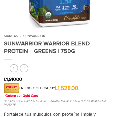
MARCAS
/
SUNWARRIOR
SUNWARRIOR WARRIOR BLEND
PROTEIN + GREENS | 750G
L
1,910.00
L1,528.00
PRECIO GOLD CARD*
Quiero ser Gold Card
*PRECIO GOLD CARD APLICA EN TIENDAS FISICAS PRESENTANDO MEMBRESIA
VIGENTE
Fortalece tus músculos con proteína limpia y