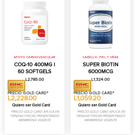
APOYO CARDIOVASCULAR
CABELLO, PIEL Y UÑAS
COQ-10 400MG |
SUPER BIOTIN
60 SOFTGELS
6000MCG
L
2,785.00
L
1,324.00
PRECIO GOLD CARD*
PRECIO GOLD CARD*
L2,228.00
L1,059.20
Quiero ser Gold Card
Quiero ser Gold Card
*PRECIO GOLD CARD APLICA EN
*PRECIO GOLD CARD APLICA EN
TIENDAS FISICAS PRESENTANDO
TIENDAS FISICAS PRESENTANDO
MEMBRESIA VIGENTE
MEMBRESIA VIGENTE