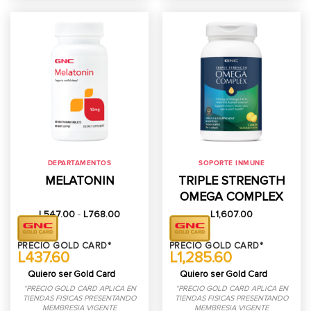
DEPARTAMENTOS
SOPORTE INMUNE
MELATONIN
TRIPLE STRENGTH
OMEGA COMPLEX
Rango
L
547.00
-
L
768.00
L
1,607.00
de
precios:
desde
PRECIO GOLD CARD*
PRECIO GOLD CARD*
L547.00
L437.60
L1,285.60
hasta
L768.00
Quiero ser Gold Card
Quiero ser Gold Card
*PRECIO GOLD CARD APLICA EN
*PRECIO GOLD CARD APLICA EN
TIENDAS FISICAS PRESENTANDO
TIENDAS FISICAS PRESENTANDO
MEMBRESIA VIGENTE
MEMBRESIA VIGENTE