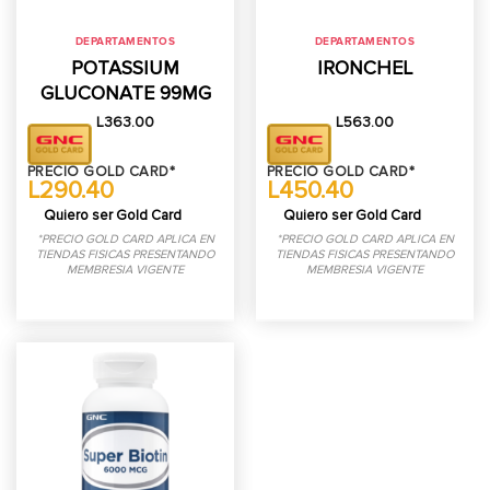
DEPARTAMENTOS
DEPARTAMENTOS
POTASSIUM
IRONCHEL
GLUCONATE 99MG
L
363.00
L
563.00
PRECIO GOLD CARD*
PRECIO GOLD CARD*
L290.40
L450.40
Quiero ser Gold Card
Quiero ser Gold Card
*PRECIO GOLD CARD APLICA EN
*PRECIO GOLD CARD APLICA EN
TIENDAS FISICAS PRESENTANDO
TIENDAS FISICAS PRESENTANDO
MEMBRESIA VIGENTE
MEMBRESIA VIGENTE