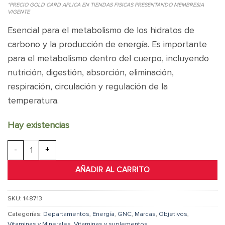
*PRECIO GOLD CARD APLICA EN TIENDAS FISICAS PRESENTANDO MEMBRESIA
VIGENTE
Esencial para el metabolismo de los hidratos de
carbono y la producción de energía. Es importante
para el metabolismo dentro del cuerpo, incluyendo
nutrición, digestión, absorción, eliminación,
respiración, circulación y regulación de la
temperatura.
Hay existencias
Vitamin B-12 1500mcg cantidad
AÑADIR AL CARRITO
SKU:
148713
Categorías:
Departamentos
,
Energía
,
GNC
,
Marcas
,
Objetivos
,
Vitaminas y Minerales
,
Vitaminas y suplementos