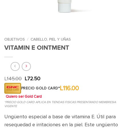
OBJETIVOS
/
CABELLO, PIEL Y UÑAS
VITAMIN E OINTMENT
El
El
L
145.00
L
72.50
precio
precio
L116.00
original
actual
PRECIO GOLD CARD*
era:
es:
Quiero ser Gold Card
L145.00.
L72.50.
*PRECIO GOLD CARD APLICA EN TIENDAS FISICAS PRESENTANDO MEMBRESIA
VIGENTE
Ungüento especial a base de vitamina E. Útil para
resequedad e irritaciones en la piel. Este ungüento