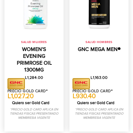
SALUD MUJERES
SALUD HOMBRES
WOMEN’S
GNC MEGA MEN®
EVENING
PRIMROSE OIL
1300MG
L
1,284.00
L
1,163.00
PRECIO GOLD CARD*
PRECIO GOLD CARD*
L1,027.20
L930.40
Quiero ser Gold Card
Quiero ser Gold Card
*PRECIO GOLD CARD APLICA EN
*PRECIO GOLD CARD APLICA EN
TIENDAS FISICAS PRESENTANDO
TIENDAS FISICAS PRESENTANDO
MEMBRESIA VIGENTE
MEMBRESIA VIGENTE