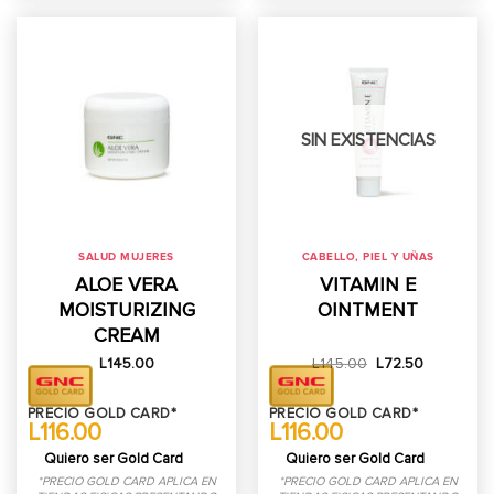
SIN EXISTENCIAS
SALUD MUJERES
CABELLO, PIEL Y UÑAS
ALOE VERA
VITAMIN E
MOISTURIZING
OINTMENT
CREAM
El
El
L
145.00
L
145.00
L
72.50
precio
precio
original
actual
era:
es:
PRECIO GOLD CARD*
PRECIO GOLD CARD*
L145.00.
L72.50.
L116.00
L116.00
Quiero ser Gold Card
Quiero ser Gold Card
*PRECIO GOLD CARD APLICA EN
*PRECIO GOLD CARD APLICA EN