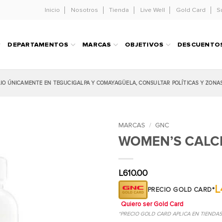
Inicio
Nosotros
Tienda
Live Well
Gold Card
S
DEPARTAMENTOS
MARCAS
OBJETIVOS
DESCUENTO
LIO ÚNICAMENTE EN TEGUCIGALPA Y COMAYAGÜELA, CONSULTAR POLÍTICAS Y ZONA
MARCAS
/
GNC
WOMEN’S CALC
L
610.00
L
PRECIO GOLD CARD*
Quiero ser Gold Card
*PRECIO GOLD CARD APLICA EN TIENDA