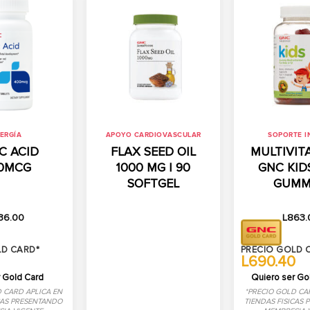
ERGÍA
APOYO CARDIOVASCULAR
SOPORTE 
C ACID
FLAX SEED OIL
MULTIVIT
0MCG
1000 MG | 90
GNC KIDS
SOFTGEL
GUMM
36.00
L
863.
LD CARD*
PRECIO GOLD 
L690.40
 Gold Card
Quiero ser Go
 CARD APLICA EN
*PRECIO GOLD CA
CAS PRESENTANDO
TIENDAS FISICAS