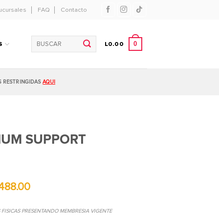
ucursales
FAQ
Contacto
Buscar
0
S
L
0.00
por:
S RESTRINGIDAS
AQUI
IUM SUPPORT
488.00
S FISICAS PRESENTANDO MEMBRESIA VIGENTE