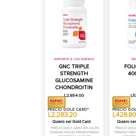
SOPORTE A LOS HUESOS
EN
GNC TRIPLE
FOLI
STRENGTH
40
GLUCOSAMINE
CHONDROITIN
L
2,854.00
L
5
PRECIO GOLD CARD*
PRECIO GO
L2,283.20
L428.80
Quiero ser Gold Card
Quiero ser
*PRECIO GOLD CARD APLICA EN
*PRECIO GOLD
TIENDAS FISICAS PRESENTANDO
TIENDAS FISI