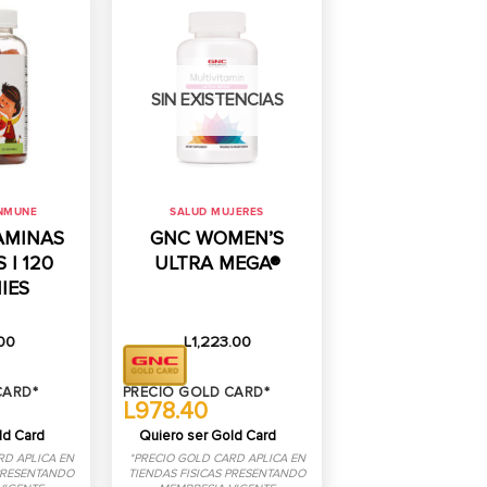
SIN EXISTENCIAS
INMUNE
SALUD MUJERES
AMINAS
GNC WOMEN’S
 | 120
ULTRA MEGA®
IES
00
L
1,223.00
CARD*
PRECIO GOLD CARD*
L978.40
ld Card
Quiero ser Gold Card
RD APLICA EN
*PRECIO GOLD CARD APLICA EN
 PRESENTANDO
TIENDAS FISICAS PRESENTANDO