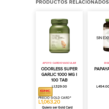
PRODUCTOS RELACIONADOS
SIN EX
APOYO CARDIOVASCULAR
DIG
ODORLESS SUPER
PAPAY
GARLIC 1000 MG |
100 TAB
L
1,329.00
L
454.0
PRECIO GOLD CARD*
L1,063.20
Quiero ser Gold Card