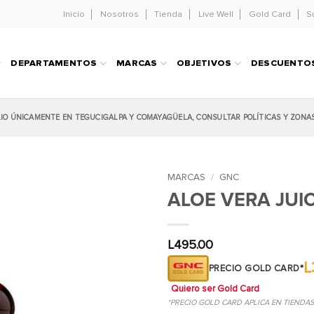
Inicio
Nosotros
Tienda
Live Well
Gold Card
S
DEPARTAMENTOS
MARCAS
OBJETIVOS
DESCUENTO
LIO ÚNICAMENTE EN TEGUCIGALPA Y COMAYAGÜELA, CONSULTAR POLÍTICAS Y ZONA
MARCAS
/
GNC
ALOE VERA JUI
L
495.00
L
PRECIO GOLD CARD*
Quiero ser Gold Card
*PRECIO GOLD CARD APLICA EN TIENDA