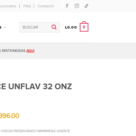
ucursales
FAQ
Contacto
Buscar
0
S
L
0.00
por:
S RESTRINGIDAS
AQUI
CE UNFLAV 32 ONZ
396.00
S FISICAS PRESENTANDO MEMBRESIA VIGENTE