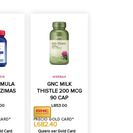
IÓN
HIERBAS
RMULA
GNC MILK
NZIMAS
THISTLE 200 MCG
90 CAP
.00
L
853.00
CARD*
PRECIO GOLD CARD*
L682.40
ld Card
Quiero ser Gold Card