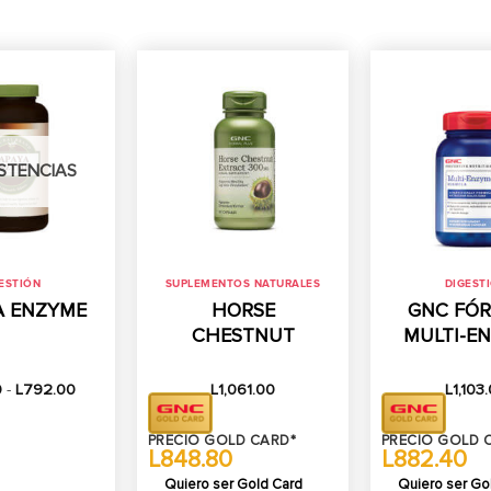
ISTENCIAS
ESTIÓN
SUPLEMENTOS NATURALES
DIGEST
A ENZYME
HORSE
GNC FÓ
CHESTNUT
MULTI-E
Rango
0
-
L
792.00
L
1,061.00
L
1,103
de
precios:
desde
PRECIO GOLD CARD*
PRECIO GOLD 
L454.00
L848.80
L882.40
hasta
L792.00
Quiero ser Gold Card
Quiero ser Go