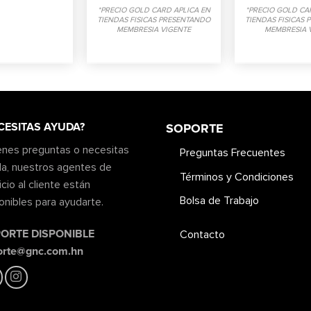
*PRECIO GOLD CARD APLICA EN
*PRECIO GOLD CA
TIENDAS FISICAS PRESENTANDO
TIENDAS FISICAS
MEMBRESIA VIGENTE
MEMBRESIA 
CESITAS AYUDA?
SOPORTE
ienes preguntas o necesitas
Preguntas Frecuentes
a, nuestros agentes de
Términos y Condiciones
icio al cliente están
Bolsa de Trabajo
onibles para ayudarte.
ORTE DISPONIBLE
Contacto
orte@gnc.com.hn