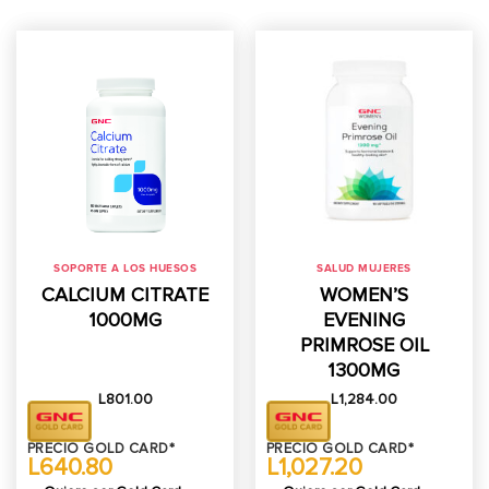
SOPORTE A LOS HUESOS
SALUD MUJERES
CALCIUM CITRATE
WOMEN’S
1000MG
EVENING
PRIMROSE OIL
1300MG
L
801.00
L
1,284.00
PRECIO GOLD CARD*
PRECIO GOLD CARD*
L640.80
L1,027.20