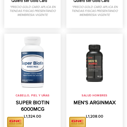
Quiero ser Gold Card
Quiero ser Gold Card
*PRECIO GOLD CARD APLICA EN
*PRECIO GOLD CARD APLICA EN
TIENDAS FISICAS PRESENTANDO
TIENDAS FISICAS PRESENTANDO
MEMBRESIA VIGENTE
MEMBRESIA VIGENTE
CABELLO, PIEL Y UÑAS
SALUD HOMBRES
SUPER BIOTIN
MEN’S ARGINMAX
6000MCG
L
1,324.00
L
1,208.00