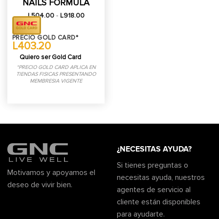
NAILS FORMULA
Rango
L
504.00
-
L
918.00
de
precios:
desde
PRECIO GOLD CARD*
L504.00
L403.20
hasta
L918.00
Quiero ser Gold Card
*PRECIO GOLD CARD APLICA EN
TIENDAS FISICAS PRESENTANDO
MEMBRESIA VIGENTE
¿NECESITAS AYUDA?
Si tienes preguntas o
Motivamos y apoyamos el
necesitas ayuda, nuestros
deseo de vivir bien.
agentes de servicio al
cliente están disponibles
para ayudarte.