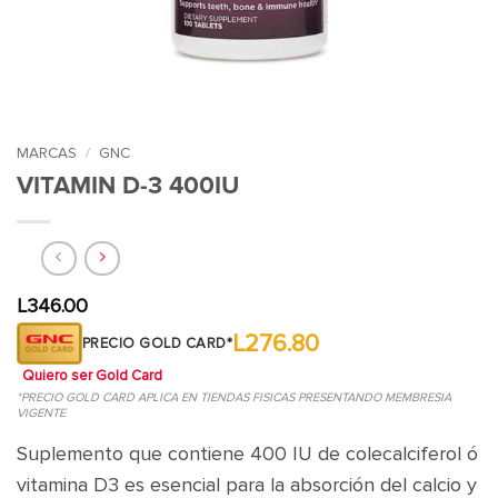
MARCAS
/
GNC
VITAMIN D-3 400IU
L
346.00
L276.80
PRECIO GOLD CARD*
Quiero ser Gold Card
*PRECIO GOLD CARD APLICA EN TIENDAS FISICAS PRESENTANDO MEMBRESIA
VIGENTE
Suplemento que contiene 400 IU de colecalciferol ó
vitamina D3 es esencial para la absorción del calcio y